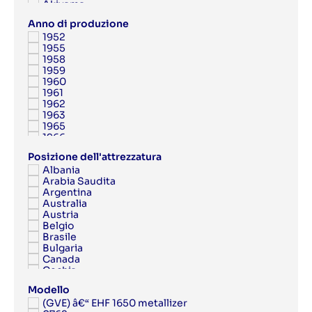
Akiyama
Albert
Anno di produzione
Albert Frankenthal
1952
Albo
1955
AMK
1958
Anytron
1959
Applied Automation
1960
Aquaflex
1961
Argon
1962
Aristomat
1963
ARPECO
1965
Arsoma
1966
Arvor
1967
Asahi
Posizione dell'attrezzatura
1968
Ashe
Albania
1969
Aster
Arabia Saudita
1970
Atac
Argentina
1971
Atlantic Zeiser
Australia
1972
Atlas Copco
Austria
1973
Atom
Belgio
1974
ATP
Brasile
1975
Attalus
Bulgaria
1976
Aurelia
Canada
1977
Autobond
Cechia
1978
AV Flexologic
Cina
1979
AXYZ
Modello
Cipro
1980
Azon
(GVE) â€“ EHF 1650 metallizer
Colombia
1981
B Matic