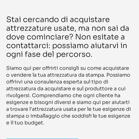
Rotoman
Blade 22 I
Rotomec
BMA 102
Ruian Xincheng
BMP 200 / BMI 100R
Ruian Zhen
Stai cercando di acquistare
Bookline S 1800
Ryobi
Boomerang 1300
attrezzature usate, ma non sai da
Ryobi RMGT
BOPP
S&S
BOPP line
dove cominciare? Non esitate a
Sakurai
Boxking BKGT 2.8
SAM
contattarci: possiamo aiutarvi in
BQ 140
Samed Innovazioni
BQ 270
Sanjo
ogni fase del percorso.
BQ 440
Saroglia
BQ 460
SBL
BQ 470
Schepers
Siamo qui per offrirti consigli su come acquistare
BQ470
Schiavi
Bravo
o vendere la tua attrezzatura da stampa. Possiamo
Schiavi Bobst
BRAVO Plus
offrirvi una consulenza esperta sul tipo di
Schmedt
Breeze 921
Schneider
attrezzatura da acquistare e sul produttore a cui
Brehmer 381/2 e A3
SCHNEIDER-SENATOR
BS 15 stacker
rivolgersi. Comprendiamo che ogni cliente ha
Schober
BSA 100
Scodix
esigenze e bisogni diversi e siamo qui per aiutarti
BSA 90
Scott
a trovare l'attrezzatura usata per le tue esigenze di
BSB 2L
Scotty
BTM-950Q
stampa o imballaggio che soddisfi le tue esigenze
Screen
bundle machine RO M P2
Seailles& Tison
e il tuo budget.
Butler 1500
Sei Laser
butt splicer CECB522
Seiko
BW 986V
Ser Tec
C 905