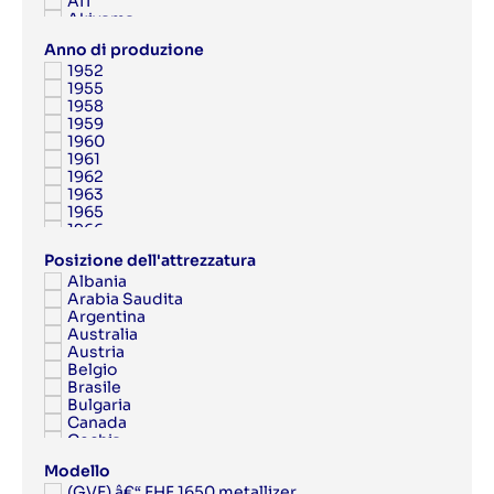
AIT
Akiyama
Albert
Anno di produzione
Albert Frankenthal
1952
Albo
1955
AMK
1958
Anytron
1959
Applied Automation
1960
Aquaflex
1961
Argon
1962
Aristomat
1963
ARPECO
1965
Arsoma
1966
Arvor
1967
Asahi
Posizione dell'attrezzatura
1968
Ashe
Albania
1969
Aster
Arabia Saudita
1970
Atac
Argentina
1971
Atlantic Zeiser
Australia
1972
Atlas Copco
Austria
1973
Atom
Belgio
1974
ATP
Brasile
1975
Attalus
Bulgaria
1976
Aurelia
Canada
1977
Autobond
Cechia
1978
AV Flexologic
Cina
1979
AXYZ
Modello
Cipro
1980
Azon
(GVE) â€“ EHF 1650 metallizer
Colombia