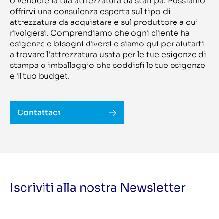
o vendere la tua attrezzatura da stampa. Possiamo
Global
4000
GLUNZ & JENSEN
offrirvi una consulenza esperta sul tipo di
4150-7
GM
425 / 220 GTO-H-AP
attrezzatura da acquistare e sul produttore a cui
GMP
428 EM
GMS
rivolgersi. Comprendiamo che ogni cliente ha
430
Goebel
esigenze e bisogni diversi e siamo qui per aiutarti
432
GOPFERT
44 FM 50
a trovare l'attrezzatura usata per le tue esigenze di
Goss
440
GPE Ardenghi
stampa o imballaggio che soddisfi le tue esigenze
444
Graficon/Gallus
e il tuo budget.
466AH
Grafisk Maskinfabrik
46P
Grafotronic
480 K NP
Grapo
4850-95
Grassi
4900.330 UV Inkjet System
GRUNIG
Contattaci
50/5 Hiprint
GS
500 NKP
Guidolin Girotto
5000
Guk
5000 MkII
Gunter Dieck
500D
Guowei
5030
Gur IS
504 OB
H&G
504 OB LV
Haase
504-L
Hagihara
Iscriviti alla nostra Newsletter
505+L OB
Halm
5070
Hamada
5070 XL
Han Young
5080 XL
Handtop
5095 XL