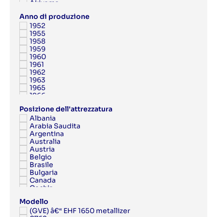
Akiyama
Albert
Anno di produzione
Albert Frankenthal
1952
Albo
1955
AMK
1958
Anytron
1959
Applied Automation
1960
Aquaflex
1961
Argon
1962
Aristomat
1963
ARPECO
1965
Arsoma
1966
Arvor
1967
Asahi
Posizione dell'attrezzatura
1968
Ashe
Albania
1969
Aster
Arabia Saudita
1970
Atac
Argentina
1971
Atlantic Zeiser
Australia
1972
Atlas Copco
Austria
1973
Atom
Belgio
1974
ATP
Brasile
1975
Attalus
Bulgaria
1976
Aurelia
Canada
1977
Autobond
Cechia
1978
AV Flexologic
Cina
1979
AXYZ
Modello
Cipro
1980
Azon
(GVE) â€“ EHF 1650 metallizer
Colombia
1981
B Matic