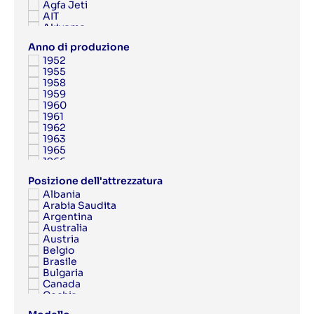
Agfa Jeti
AIT
Akiyama
Albert
Anno di produzione
Albert Frankenthal
1952
Albo
1955
AMK
1958
Anytron
1959
Applied Automation
1960
Aquaflex
1961
Argon
1962
Aristomat
1963
ARPECO
1965
Arsoma
1966
Arvor
1967
Asahi
Posizione dell'attrezzatura
1968
Ashe
Albania
1969
Aster
Arabia Saudita
1970
Atac
Argentina
1971
Atlantic Zeiser
Australia
1972
Atlas Copco
Austria
1973
Atom
Belgio
1974
ATP
Brasile
1975
Attalus
Bulgaria
1976
Aurelia
Canada
1977
Autobond
Cechia
1978
AV Flexologic
Cina
1979
AXYZ