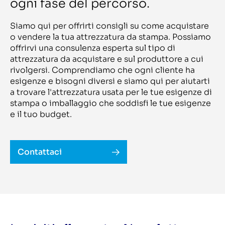
butt splicer CECB522
ogni fase del percorso.
Seiko
BW 986V
Ser Tec
C 905
Serbia
C22C 13 D25 / D30 (1+1 / 2+1)
Siamo qui per offrirti consigli su come acquistare
Seria
C4 R
Serigraf Service
o vendere la tua attrezzatura da stampa. Possiamo
C5
Setema
offrirvi una consulenza esperta sul tipo di
C5 - 4 stations
Shanklin
C6010
attrezzatura da acquistare e sul produttore a cui
Shengtian
C64
Sheridan
rivolgersi. Comprendiamo che ogni cliente ha
C80-750
Shiki
esigenze e bisogni diversi e siamo qui per aiutarti
C9060 Pro
Shinohara
Cadet
a trovare l'attrezzatura usata per le tue esigenze di
Shm
Capri 2
SIAS
stampa o imballaggio che soddisfi le tue esigenze
Captain 10 inch
Siasprint
Captain 10inch
e il tuo budget.
Sigloch
Captain 250
Signode
Card Seal CS 500/60
Signracer
Carraro 1508 SLP
Signtronic
Carraro 301
SIMAS
Contattaci
Cartonmaster AP-1020
SIMON
Cartonmaster AP1600
Singtronic
CAS 35
Sitec
Casemaker
Sitma
CB600
Smag
CC 20 V
Smipack
CC30 M
Smooth
CD 102 - 5 + L X
Solema
CD 102 - 6 + L X
Solna