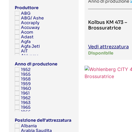
Anno di produzione
Produttore
ABG
ABG/ Ashe
Kolbus KM 473 –
Accraply
Accuway
Brossuratrice
Acom
Adast
Agfa
Agfa Jeti
Vedi attrezzatura
AIT
Disponibile
Akiyama
Albert
Anno di produzione
Albert Frankenthal
1952
Albo
1955
AMK
1958
Anytron
1959
Applied Automation
1960
Aquaflex
1961
Argon
1962
Aristomat
1963
ARPECO
1965
Arsoma
1966
Arvor
1967
Asahi
Posizione dell'attrezzatura
1968
Ashe
Albania
1969
Aster
Arabia Saudita
1970
Atac