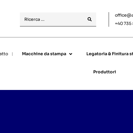
office@
+40 735
atto
Macchine da stampa
Legatoria & Finitura 
Produttori