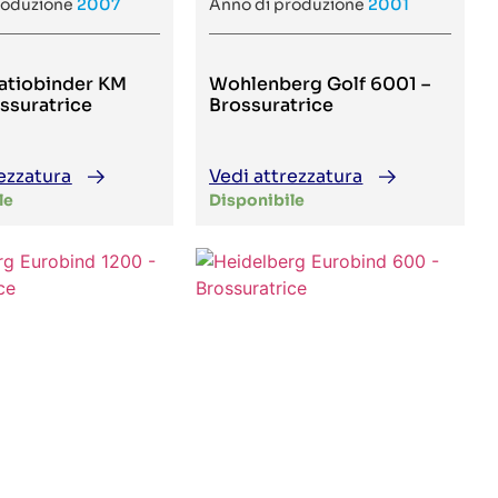
roduzione
2007
Anno di produzione
2001
atiobinder KM
Wohlenberg Golf 6001 –
ossuratrice
Brossuratrice
ezzatura
Vedi attrezzatura
le
Disponibile