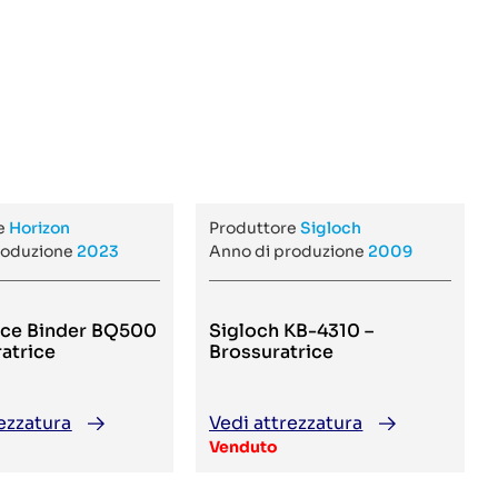
re
Horizon
Produttore
Sigloch
roduzione
2023
Anno di produzione
2009
Ice Binder BQ500
Sigloch KB-4310 –
ratrice
Brossuratrice
ezzatura
Vedi attrezzatura
Venduto