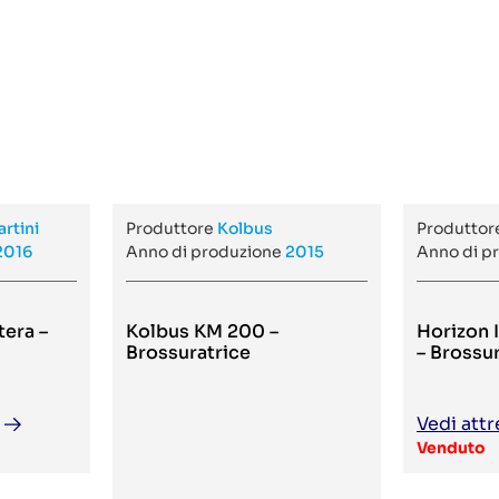
rtini
Produttore
Kolbus
Produtto
2016
Anno di produzione
2015
Anno di p
tera –
Kolbus KM 200 –
Horizon 
Brossuratrice
– Brossu
Vedi attr
Venduto