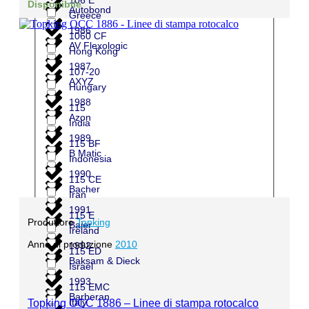
Disponibile
Autobond
Greece
1986
1060 CF
AV Flexologic
Hong Kong
1987
107-20
AXYZ
Hungary
1988
115
Azon
India
1989
115 BF
B Matic
Indonesia
1990
115 CE
Bacher
Iran
1991
115 E
Produttore
Topking
Baier
Ireland
Anno di produzione
2010
1992
115 ED
Baksam & Dieck
Israel
1993
115 EMC
Barberan
Italy
Topking OCC 1886 – Linee di stampa rotocalco