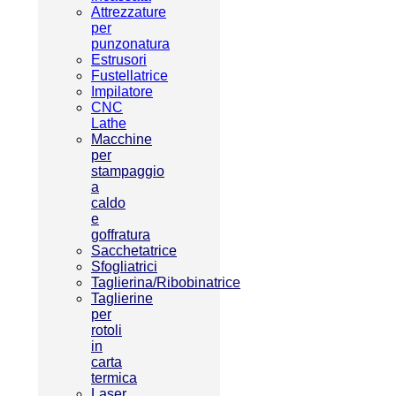
Attrezzature
per
punzonatura
Estrusori
Fustellatrice
Impilatore
CNC
Lathe
Macchine
per
stampaggio
a
caldo
e
goffratura
Sacchetatrice
Sfogliatrici
Taglierina/Ribobinatrice
Taglierine
per
rotoli
in
carta
termica
Laser