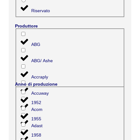
Riservato
Produttore
ABG
ABG/ Ashe
Accraply
Anno di produzione
Accuway
1952
Acom
1955
Adast
1958