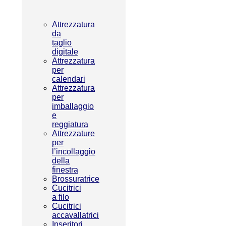
Attrezzatura
da
taglio
digitale
Attrezzatura
per
calendari
Attrezzatura
per
imballaggio
e
reggiatura
Attrezzature
per
l’incollaggio
della
finestra
Brossuratrice
Cucitrici
a filo
Cucitrici
accavallatrici
Inseritori