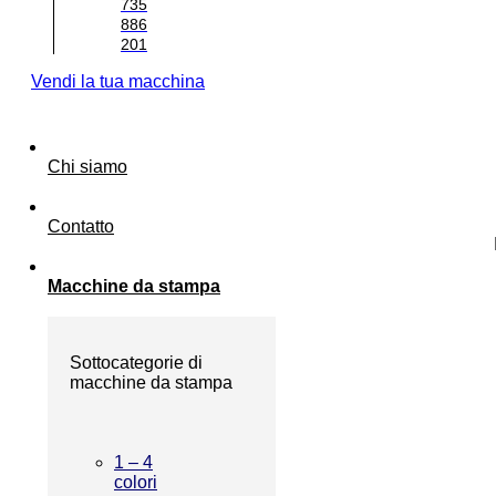
735
886
201
Vendi la tua macchina
Chi siamo
Contatto
Macchine da stampa
Sottocategorie di
macchine da stampa
1 – 4
colori