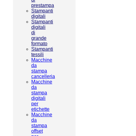
prestampa
Stampanti
digitali
Stampanti
digitali
di
grande
formato
Stampanti
tessili
Macchine
da
stampa
cancelleria
Macchine
da
stampa
digitali
per
etichette
Macchine
da
stampa
offset