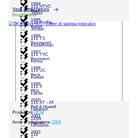
1994
115 HTVC
Vedi attrezzatura
Basf
Japan
Disponibile
1995
115 ProTec
Basys
Jordan
1996
115 TS
Basysprint
Kazakhstan
1997
115 TVC
Baumann
Korea
1998
115 UC
Beck
Kuwait
1999
115 X
BEIL
Latvia
2000
115 XT - AT
Bell & Howell
Lebanon
Produttore
DCM
2001
115N
Anno di produzione
2005
Bemini
Lithuania
2002
116