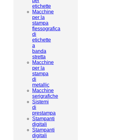
per
etichette
Macchine
per la
stampa
flessografica
di
etichette
a
banda
stretta
Macchine
per la
stampa
di
metallic
Macchine
serigrafiche
Sistemi
di
prestampa
Stampanti
digitali
Stampanti
digitali