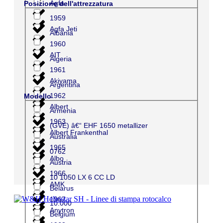
Agfa
Posizione dell'attrezzatura
1959
Agfa Jeti
Albania
1960
AIT
Algeria
1961
Akiyama
Argentina
1962
Modello
Albert
Armenia
1963
(GVE) â€“ EHF 1650 metallizer
Albert Frankenthal
Australia
1965
0762
Albo
Austria
1966
10 1050 LX 6 CC LD
AMK
Belarus
1967
10.000
Anytron
Belgium