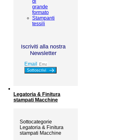
di
grande
formato
Stampanti
tessili
Iscriviti alla nostra
Newsletter
Email
Sottoscrivi
Legatoria & Finitura
stampati Macchine
Sottocategorie
Legatoria & Finitura
stampati Macchine