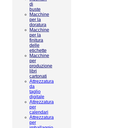
di
buste
Macchine
per la
doratura
Macchine
per la
finitura
delle
etichette
Macchine
per
produzione
libri
cartonati
Attrezzatura
da
taglio
digitale
Attrezzatura
per
calendari
Attrezzatura
per
imballaggio