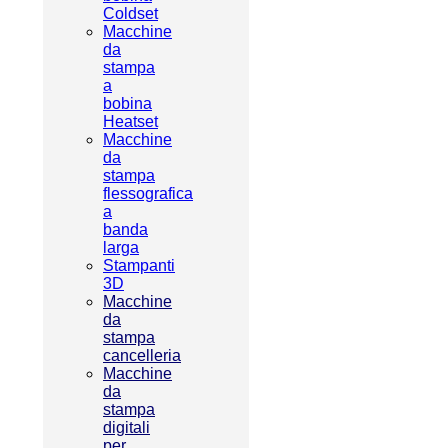
Coldset
Macchine
da
stampa
a
bobina
Heatset
Macchine
da
stampa
flessografica
a
banda
larga
Stampanti
3D
Macchine
da
stampa
cancelleria
Macchine
da
stampa
digitali
per