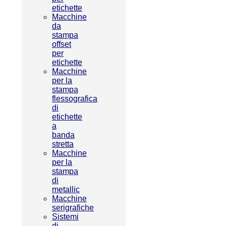
etichette
Macchine
da
stampa
offset
per
etichette
Macchine
per la
stampa
flessografica
di
etichette
a
banda
stretta
Macchine
per la
stampa
di
metallic
Macchine
serigrafiche
Sistemi
di