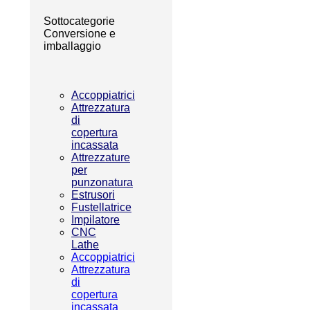
Sottocategorie
Conversione e
imballaggio
Accoppiatrici
Attrezzatura
di
copertura
incassata
Attrezzature
per
punzonatura
Estrusori
Fustellatrice
Impilatore
CNC
Lathe
Accoppiatrici
Attrezzatura
di
copertura
incassata