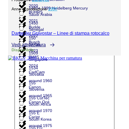
2020
1400+ 1999 Heidelberg Mercury
Anno di produzione
1997
BUHRS
Saudi Arabia
2021
1450
Burkle
Senegal
Dartwyler Gravostar – Linee di stampa rotocalco
2022
150
Busch
Serbia
Vedi attrezzatura
Disponibile
2023
1509
BWIS
Singapore
2024
1534
CadCam
Slovakia
around 1960
155
Canon
Slovenia
around 1965
155 CutTec
Canon Océ
South Africa
around 1970
155 E
Carint
South Korea
around 1975
155 ED