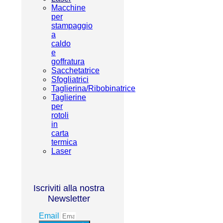
Macchine
per
stampaggio
a
caldo
e
goffratura
Sacchetatrice
Sfogliatrici
Taglierina/Ribobinatrice
Taglierine
per
rotoli
in
carta
termica
Laser
Iscriviti alla nostra
Newsletter
Email