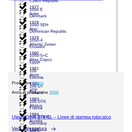
Czech Republic
1977
1050 E
Aster
Denmark
1978
1050 SEH
Atac
Dominican Republic
1979
1050-4
Atlantic Zeiser
Ecuador
1980
1050-5+C
Atlas Copco
Egypt
1981
106
Atom
Estonia
Produttore
Uteco
1982
106 DT
ATP
Anno di produzione
2006
Finland
1983
106 DTK
Attalus
France
1984
106 DTKH
Uteco Onyx 876 GL – Linee di stampa rotocalco
Aurelia
Germany
Vedi attrezzatura
1985
106 E