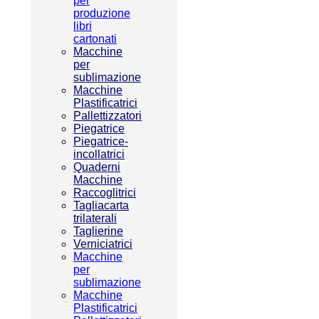
per
produzione
libri
cartonati
Macchine
per
sublimazione
Macchine
Plastificatrici
Pallettizzatori
Piegatrice
Piegatrice-
incollatrici
Quaderni
Macchine
Raccoglitrici
Tagliacarta
trilaterali
Taglierine
Verniciatrici
Macchine
per
sublimazione
Macchine
Plastificatrici