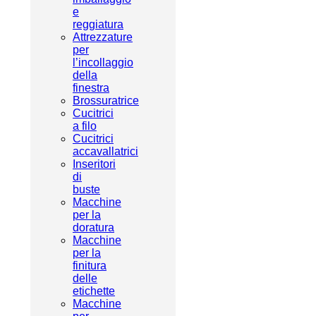
e
reggiatura
Attrezzature
per
l’incollaggio
della
finestra
Brossuratrice
Cucitrici
a filo
Cucitrici
accavallatrici
Inseritori
di
buste
Macchine
per la
doratura
Macchine
per la
finitura
delle
etichette
Macchine