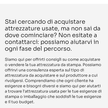
BW 986V
Ser Tec
C 905
Serbia
C22C 13 D25 / D30 (1+1 / 2+1)
Seria
C4 R
Serigraf Service
C5
Setema
Stai cercando di acquistare
C5 - 4 stations
Shanklin
C6010
Shengtian
attrezzature usate, ma non sai da
C64
Sheridan
C80-750
dove cominciare? Non esitate a
Shiki
C9060 Pro
Shinohara
Cadet
contattarci: possiamo aiutarvi in
Shm
Capri 2
SIAS
ogni fase del percorso.
Captain 10 inch
Siasprint
Captain 10inch
Sigloch
Captain 250
Signode
Siamo qui per offrirti consigli su come acquistare
Card Seal CS 500/60
Signracer
Carraro 1508 SLP
o vendere la tua attrezzatura da stampa. Possiamo
Signtronic
Carraro 301
SIMAS
offrirvi una consulenza esperta sul tipo di
Cartonmaster AP-1020
SIMON
Cartonmaster AP1600
attrezzatura da acquistare e sul produttore a cui
Singtronic
CAS 35
Sitec
rivolgersi. Comprendiamo che ogni cliente ha
Casemaker
Sitma
esigenze e bisogni diversi e siamo qui per aiutarti
CB600
Smag
CC 20 V
a trovare l'attrezzatura usata per le tue esigenze di
Smipack
CC30 M
Smooth
stampa o imballaggio che soddisfi le tue esigenze
CD 102 - 5 + L X
Solema
e il tuo budget.
CD 102 - 6 + L X
Solna
CD 102 - 6 + L X - UV/IR
Soma