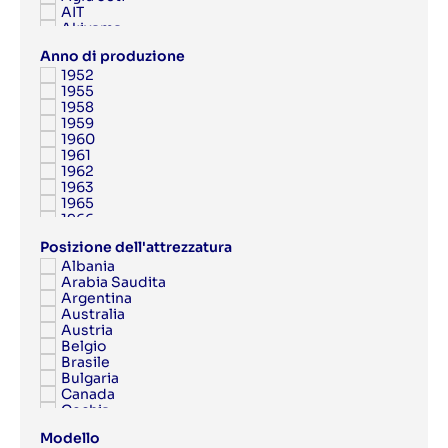
AIT
Akiyama
Albert
Anno di produzione
Albert Frankenthal
1952
Albo
1955
AMK
1958
Anytron
1959
Applied Automation
1960
Aquaflex
1961
Argon
1962
Aristomat
1963
ARPECO
1965
Arsoma
1966
Arvor
1967
Asahi
Posizione dell'attrezzatura
1968
Ashe
Albania
1969
Aster
Arabia Saudita
1970
Atac
Argentina
1971
Atlantic Zeiser
Australia
1972
Atlas Copco
Austria
1973
Atom
Belgio
1974
ATP
Brasile
1975
Attalus
Bulgaria
1976
Aurelia
Canada
1977
Autobond
Cechia
1978
AV Flexologic
Cina
1979
AXYZ
Modello
Cipro
1980
Azon