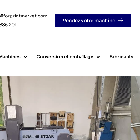
llforprintmarket.com
Vendez votre machine
886 201
 Machines
Conversion et emballage
Fabricants