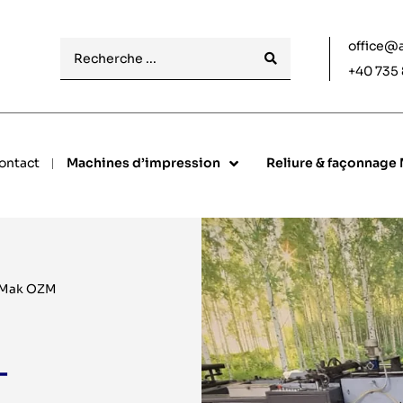
office@a
+40 735 
ontact
Machines d’impression
Reliure & façonnage
 Mak OZM
–