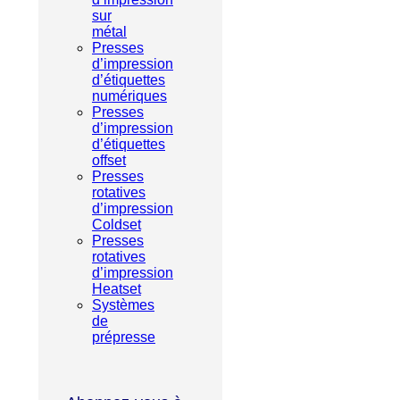
sur
métal
Presses
d’impression
d’étiquettes
numériques
Presses
d’impression
d’étiquettes
offset
Presses
rotatives
d’impression
Coldset
Presses
rotatives
d’impression
Heatset
Systèmes
de
prépresse