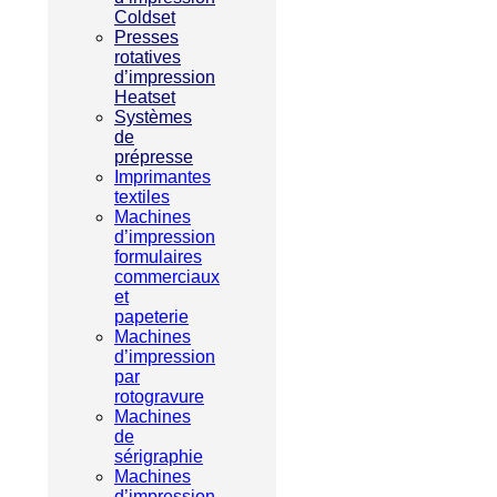
Coldset
Presses
rotatives
d’impression
Heatset
Systèmes
de
prépresse
Imprimantes
textiles
Machines
d’impression
formulaires
commerciaux
et
papeterie
Machines
d’impression
par
rotogravure
Machines
de
sérigraphie
Machines
d’impression