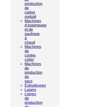
production
de
carton
ondulé
Machines
d’estampage
et de
gaufrage
à
chaud
Machines
de
contre-
coller
Machines
de
production
de
sacs
Extrudeuses
Lasers
Lignes
de
production
de