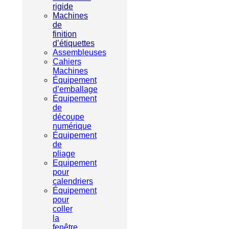
rigide
Machines
de
finition
d’étiquettes
Assembleuses
Cahiers
Machines
Équipement
d’emballage
Équipement
de
découpe
numérique
Équipement
de
pliage
Equipement
pour
calendriers
Équipement
pour
coller
la
fenêtre