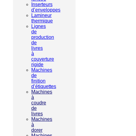
Inserteurs
d’enveloppes
Lamineur
thermique
Lignes
de
production
de
livres
à
couverture
rigide
Machines
de
finition
d’étiquettes
Machines
à
coudre
de
livres
Machines
à
dorer
Machines