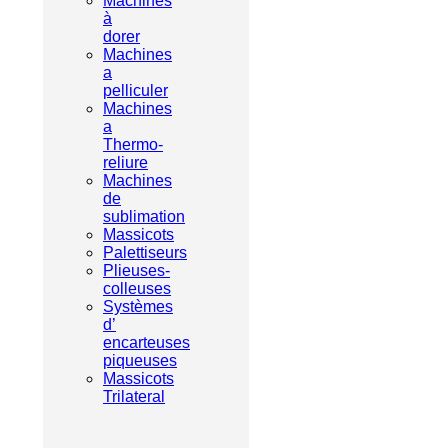
Machines
à
dorer
Machines
a
pelliculer
Machines
a
Thermo-
reliure
Machines
de
sublimation
Massicots
Palettiseurs
Plieuses-
colleuses
Systèmes
d’
encarteuses
piqueuses
Massicots
Trilateral