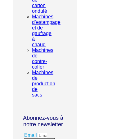
carton
ondulé
Machines
d’estampage
et de
gaufrage
à
chaud
Machines
de
contre-
coller
Machines
de
production
de
sacs
Abonnez-vous à
notre newsletter
Email