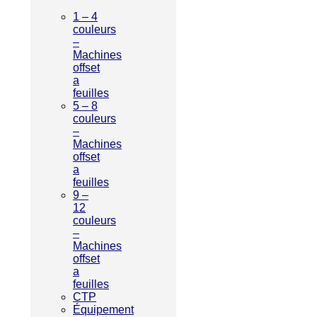
1 – 4
couleurs
–
Machines
offset
a
feuilles
5 – 8
couleurs
–
Machines
offset
a
feuilles
9 –
12
couleurs
–
Machines
offset
a
feuilles
CTP
Équipement