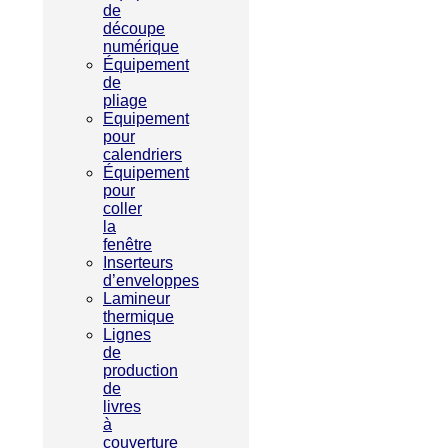
de
découpe
numérique
Équipement
de
pliage
Equipement
pour
calendriers
Équipement
pour
coller
la
fenêtre
Inserteurs
d’enveloppes
Lamineur
thermique
Lignes
de
production
de
livres
à
couverture