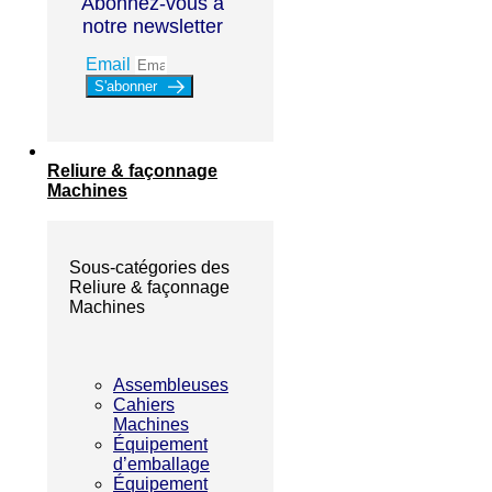
Abonnez-vous à
notre newsletter
Email
S'abonner
Reliure & façonnage
Machines
Sous-catégories des
Reliure & façonnage
Machines
Assembleuses
Cahiers
Machines
Équipement
d’emballage
Équipement