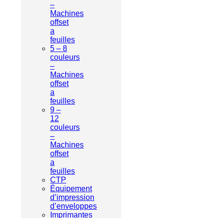
–
Machines
offset
a
feuilles
5 – 8
couleurs
–
Machines
offset
a
feuilles
9 –
12
couleurs
–
Machines
offset
a
feuilles
CTP
Équipement
d’impression
d’enveloppes
Imprimantes