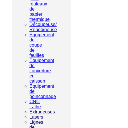
rouleaux
de
papier
thermique
Découpeuse/
Rebobineuse
Équipement
de
coupe
de
feuilles
Équipement
de
couverture
en
caisson
Équipement
de
poinçonnage
CNC
Lathe
Extrudeuses
Lasers
Lignes
de