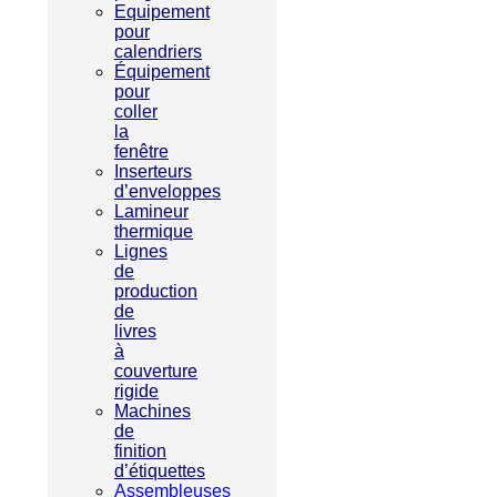
Equipement
pour
calendriers
Équipement
pour
coller
la
fenêtre
Inserteurs
d’enveloppes
Lamineur
thermique
Lignes
de
production
de
livres
à
couverture
rigide
Machines
de
finition
d’étiquettes
Assembleuses