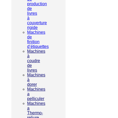
production
de
livres
à
couverture
rigide
Machines
de
finition
d’étiquettes
Machines
à
coudre
de
livres
Machines
à
dorer
Machines
a
pelliculer
Machines
a
Thermo-
reliure