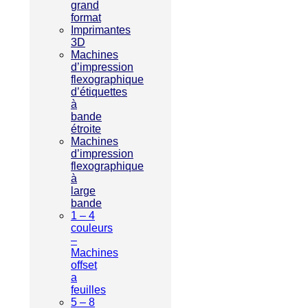
grand
format
Imprimantes
3D
Machines
d’impression
flexographique
d’étiquettes
à
bande
étroite
Machines
d’impression
flexographique
à
large
bande
1 – 4
couleurs
–
Machines
offset
a
feuilles
5 – 8