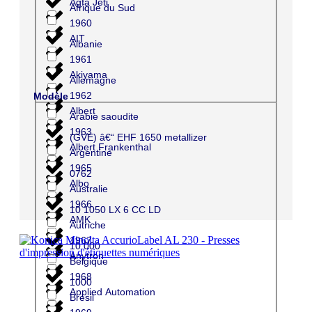
Agfa Jeti
Afrique du Sud
1960
AIT
Albanie
1961
Akiyama
Allemagne
1962
Modèle
Albert
Arabie saoudite
1963
(GVE) â€“ EHF 1650 metallizer
Albert Frankenthal
Argentine
1965
0762
Albo
Australie
1966
10 1050 LX 6 CC LD
AMK
Autriche
1967
10.000
Anytron
Belgique
1968
1000
Applied Automation
Brésil