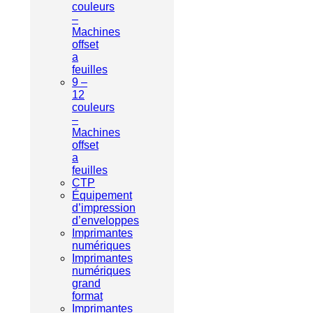
couleurs
–
Machines
offset
a
feuilles
9 –
12
couleurs
–
Machines
offset
a
feuilles
CTP
Équipement
d’impression
d’enveloppes
Imprimantes
numériques
Imprimantes
numériques
grand
format
Imprimantes