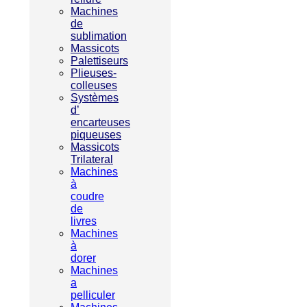
Machines
de
sublimation
Massicots
Palettiseurs
Plieuses-
colleuses
Systèmes
d’
encarteuses
piqueuses
Massicots
Trilateral
Machines
à
coudre
de
livres
Machines
à
dorer
Machines
a
pelliculer