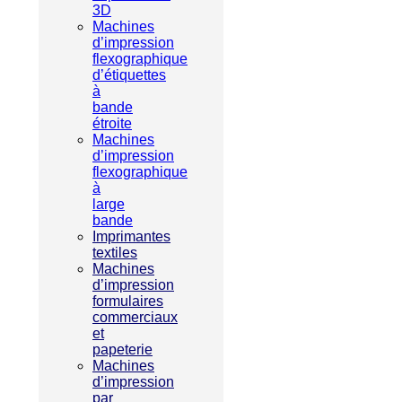
3D
Machines
d’impression
flexographique
d’étiquettes
à
bande
étroite
Machines
d’impression
flexographique
à
large
bande
Imprimantes
textiles
Machines
d’impression
formulaires
commerciaux
et
papeterie
Machines
d’impression
par