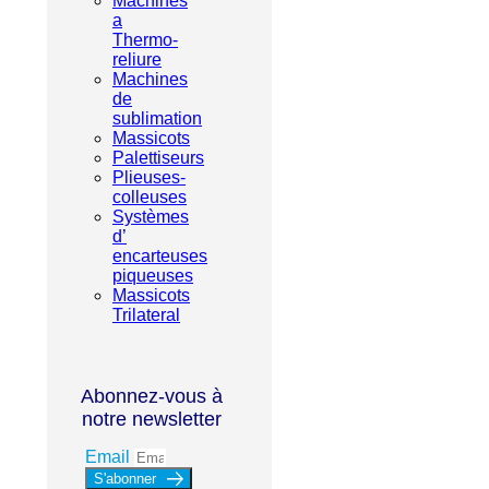
Machines
a
Thermo-
reliure
Machines
de
sublimation
Massicots
Palettiseurs
Plieuses-
colleuses
Systèmes
d’
encarteuses
piqueuses
Massicots
Trilateral
Abonnez-vous à
notre newsletter
Email
S'abonner