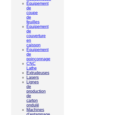
Équipement
de
coupe
de
feuilles
Équipement
de
couverture
en
caisson
Équipement
de
poinçonnage
CNC
Lathe
Extrudeuses
Lasers
Lignes
de
production
de
carton
ondulé
Machines
d’estampage