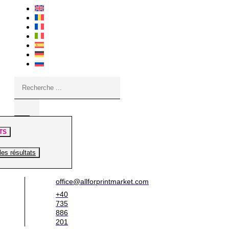
Search
...
TS
les résultats
office@allforprintmarket.com
+40
735
886
201