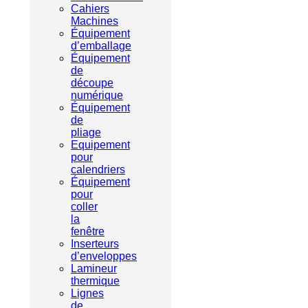
Cahiers
Machines
Équipement
d’emballage
Équipement
de
découpe
numérique
Équipement
de
pliage
Equipement
pour
calendriers
Équipement
pour
coller
la
fenêtre
Inserteurs
d’enveloppes
Lamineur
thermique
Lignes
de