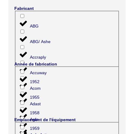
Fabricant
ABG
ABG/ Ashe
Accraply
Année de fabrication
Accuway
1952
Acom
1955
Adast
1958
Agfa
Emplacement de l'équipement
1959