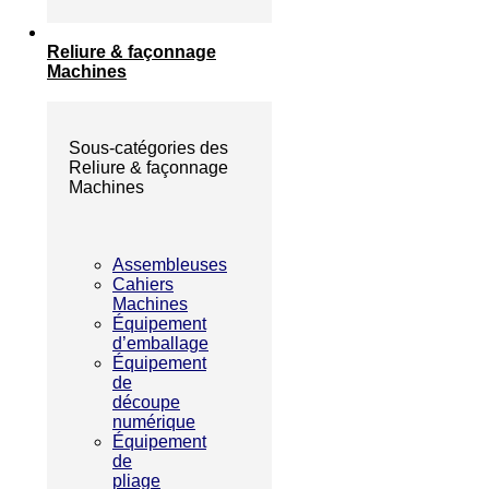
Reliure & façonnage
Machines
Sous-catégories des
Reliure & façonnage
Machines
Assembleuses
Cahiers
Machines
Équipement
d’emballage
Équipement
de
découpe
numérique
Équipement
de
pliage