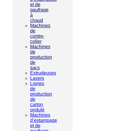
et de
gaufrage
à
chaud
Machines
de
contre-
coller
Machines
de
production
de
sacs
Extrudeuses
Lasers
Lignes
de
production
de
carton
ondulé
Machines
d’estampage
et de
gaufrage