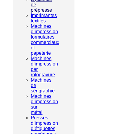
de
prépresse
Imprimantes
textiles
Machines
d’impression
formulaires
commerciaux
et
papeterie
Machines
d’impression
par
rotogravure
Machines
de
sérigraphie
Machines
d’impression
sur
métal
Presses
d’impression
d’étiquettes
numériques