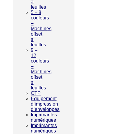
a
feuilles
5 – 8
couleurs
–
Machines
offset
a
feuilles
9 –
12
couleurs
–
Machines
offset
a
feuilles
CTP
Équipement
d’impression
d’enveloppes
Imprimantes
numériques
Imprimantes
numériques