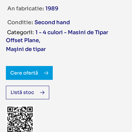
An fabricatie
1989
Conditie
Second hand
1 - 4 culori - Masini de Tipar
Offset Plane
,
Mașini de tipar
Cere ofertă
Listă stoc