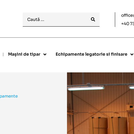
offic
+40 7
Mașini de tipar
Echipamente legatorie si finisare
ipamente