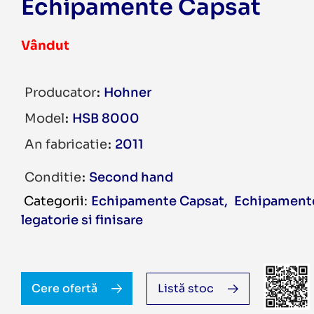
Echipamente Capsat
Vândut
Producator
Hohner
Model
HSB 8000
An fabricatie
2011
Conditie
Second hand
Echipamente Capsat
,
Echipament
legatorie si finisare
Cere ofertă
Listă stoc