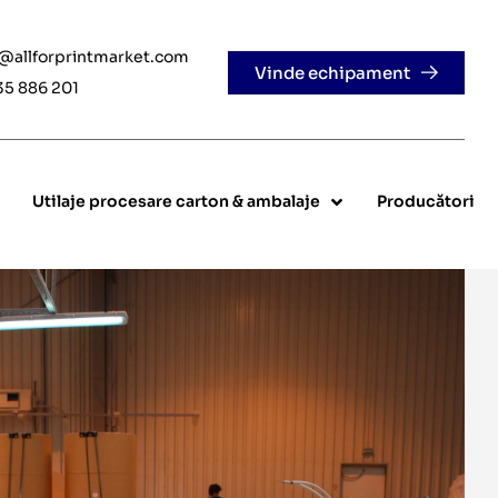
e@allforprintmarket.com
Vinde echipament
35 886 201
Utilaje procesare carton & ambalaje
Producători