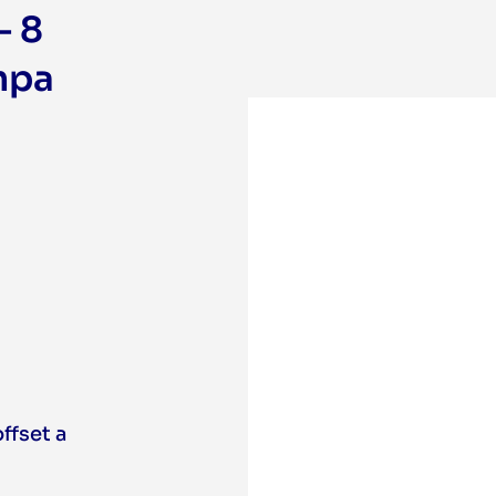
– 8
mpa
ffset a