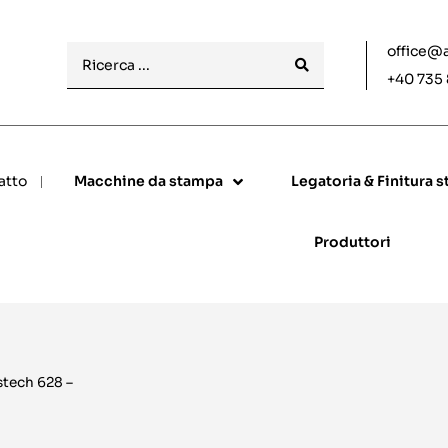
office@
+40 735
atto
Macchine da stampa
Legatoria & Finitura 
Produttori
tech 628 –