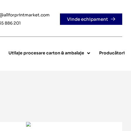
e@allforprintmarket.com
Vinde echipament
35 886 201
Utilaje procesare carton & ambalaje
Producători