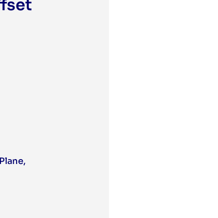
ffset
 Plane
,