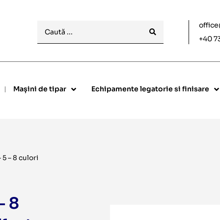
offic
+40 7
Mașini de tipar
Echipamente legatorie si finisare
5 – 8 culori
– 8