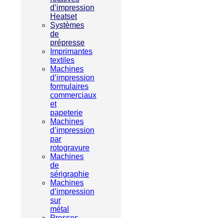
d’impression
Heatset
Systèmes
de
prépresse
Imprimantes
textiles
Machines
d’impression
formulaires
commerciaux
et
papeterie
Machines
d’impression
par
rotogravure
Machines
de
sérigraphie
Machines
d’impression
sur
métal
Presses