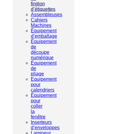
finition
d’étiquettes
Assembleuses
Cahiers
Machines
Équipement
d’emballage
Équipement
de
découpe
numérique
Équipement
de
pliage
Equipement
pour
calendriers
Équipement
pour
coller
la
fenêtre
Inserteurs
d’enveloppes
Lamineur