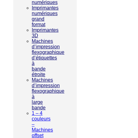
numériques
Imprimantes
numériques
grand
format
Imprimantes
3D
Machines
d’impression
flexographique
d’étiquettes
à
bande
étroite
Machines
d’impression
flexographique
à
large
bande
1 – 4
couleurs
–
Machines
offset