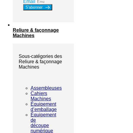
Email
S'abonner
Reliure & façonnage
Machines
Sous-catégories des
Reliure & façonnage
Machines
Assembleuses
Cahiers
Machines
Équipement
d’emballage
Équipement
de
découpe
numérique