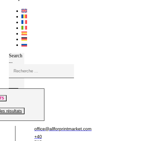
Search
...
TS
les résultats
office@allforprintmarket.com
+40