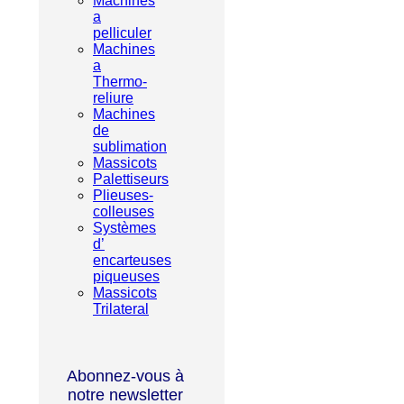
Machines
a
pelliculer
Machines
a
Thermo-
reliure
Machines
de
sublimation
Massicots
Palettiseurs
Plieuses-
colleuses
Systèmes
d’
encarteuses
piqueuses
Massicots
Trilateral
Abonnez-vous à
notre newsletter