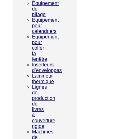
Équipement
de
pliage
Equipement
pour
calendriers
Équipement
pour
coller
la
fenêtre
Inserteurs
d’enveloppes
Lamineur
thermique
Lignes
de
production
de
livres
à
couverture
rigide
Machines
de