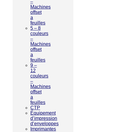
–
Machines
offset
a
feuilles
5 – 8
couleurs
–
Machines
offset
a
feuilles
9 –
12
couleurs
–
Machines
offset
a
feuilles
CTP
Équipement
d’impression
d’enveloppes
Imprimantes