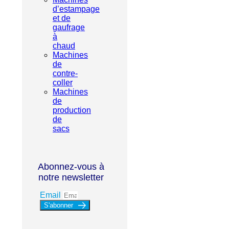
d’estampage
et de
gaufrage
à
chaud
Machines
de
contre-
coller
Machines
de
production
de
sacs
Abonnez-vous à
notre newsletter
Email
S'abonner