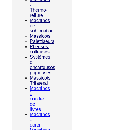
a
Thermo-
reliure
Machines
de
sublimation
Massicots
Palettiseurs
Plieuses-
colleuses
Systèmes
d’
encarteuses
piqueuses
Massicots
Trilateral
Machines
à
coudre
de
livres
Machines
à
dorer