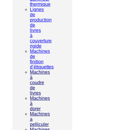
thermique
Lignes
de
production
de
livres
à
couverture
rigide
Machines
de
finition
d’étiquettes
Machines
à
coudre
de
livres
Machines
à
dorer
Machines
a
pelliculer
Machines