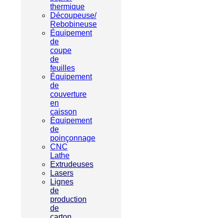
thermique
Découpeuse/
Rebobineuse
Équipement
de
coupe
de
feuilles
Équipement
de
couverture
en
caisson
Équipement
de
poinçonnage
CNC
Lathe
Extrudeuses
Lasers
Lignes
de
production
de
carton