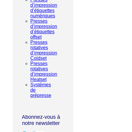
d’impression
d’étiquettes
numériques
Presses
d’impression
d’étiquettes
offset
Presses
rotatives
d’impression
Coldset
Presses
rotatives
d’impression
Heatset
Systèmes
de
prépresse
Abonnez-vous à
notre newsletter