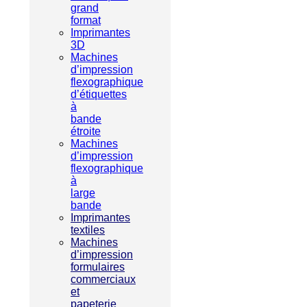
grand
format
Imprimantes
3D
Machines
d’impression
flexographique
d’étiquettes
à
bande
étroite
Machines
d’impression
flexographique
à
large
bande
Imprimantes
textiles
Machines
d’impression
formulaires
commerciaux
et
papeterie