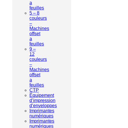
a
feuilles
5 – 8
couleurs
–
Machines
offset
a
feuilles
9 –
12
couleurs
–
Machines
offset
a
feuilles
CTP
Équipement
d’impression
d’enveloppes
Imprimantes
numériques
Imprimantes
numériques