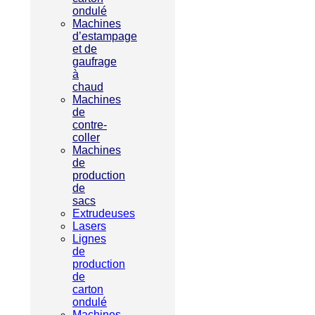
ondulé
Machines
d’estampage
et de
gaufrage
à
chaud
Machines
de
contre-
coller
Machines
de
production
de
sacs
Extrudeuses
Lasers
Lignes
de
production
de
carton
ondulé
Machines