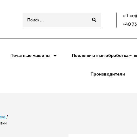
office
+40 73
Печатные машины
Послепечатная обработка – пе
Производители
вка
/
вки