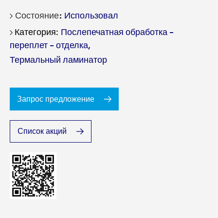
Состояние
Использовал
Послепечатная обработка -
переплет - отделка
,
Термальный ламинатор
Запрос предложение
Список акций