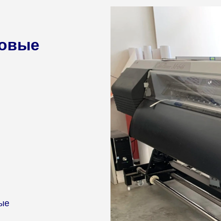
овые
ые