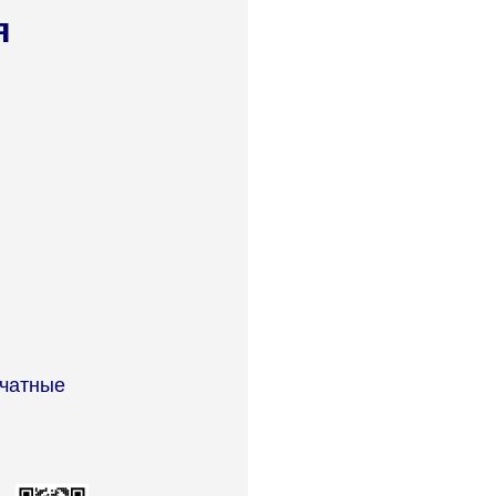
я
чатные