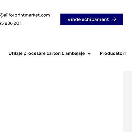
e@allforprintmarket.com
Vinde echipament
35 886 201
Utilaje procesare carton & ambalaje
Producători