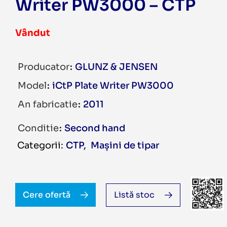
Writer PW3000 – CTP
Vândut
Producator
GLUNZ & JENSEN
Model
iCtP Plate Writer PW3000
An fabricatie
2011
Conditie
Second hand
CTP
,
Mașini de tipar
Cere ofertă
Listă stoc