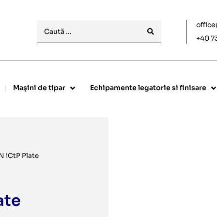
offic
+40 7
Mașini de tipar
Echipamente legatorie si finisare
 iCtP Plate
ate