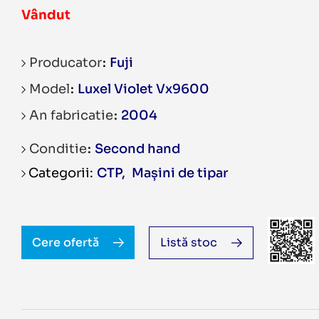
Vândut
Producator
Fuji
Model
Luxel Violet Vx9600
An fabricatie
2004
Conditie
Second hand
CTP
,
Mașini de tipar
Cere ofertă
Listă stoc