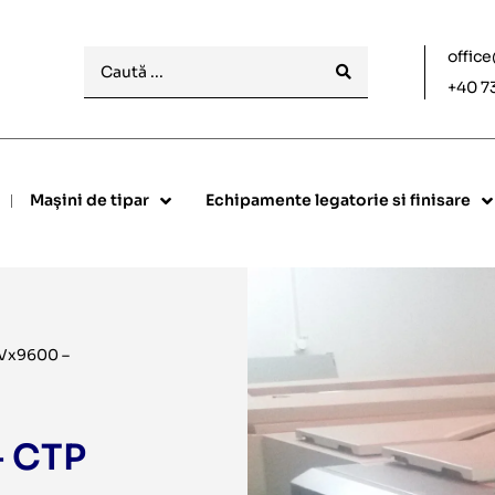
offic
+40 7
Mașini de tipar
Echipamente legatorie si finisare
t Vx9600 –
– CTP