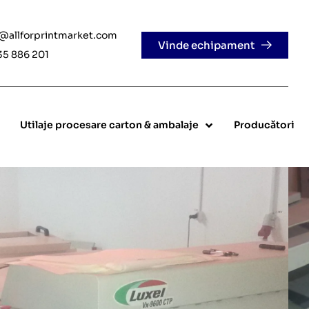
e@allforprintmarket.com
Vinde echipament
35 886 201
Utilaje procesare carton & ambalaje
Producători