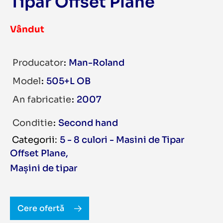
Tipar Offset Plane
Vândut
Producator
Man-Roland
Model
505+L OB
An fabricatie
2007
Conditie
Second hand
5 - 8 culori - Masini de Tipar
Offset Plane
,
Mașini de tipar
Cere ofertă