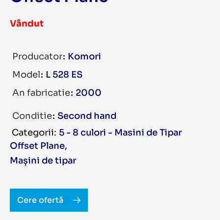
Vândut
Producator
Komori
Model
L 528 ES
An fabricatie
2000
Conditie
Second hand
5 - 8 culori - Masini de Tipar
Offset Plane
,
Mașini de tipar
Cere ofertă