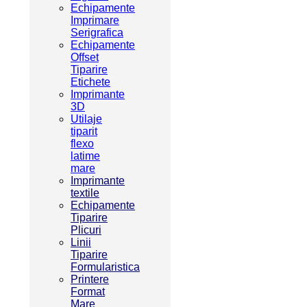
Echipamente
Imprimare
Serigrafica
Echipamente
Offset
Tiparire
Etichete
Imprimante
3D
Utilaje
tiparit
flexo
latime
mare
Imprimante
textile
Echipamente
Tiparire
Plicuri
Linii
Tiparire
Formularistica
Printere
Format
Mare