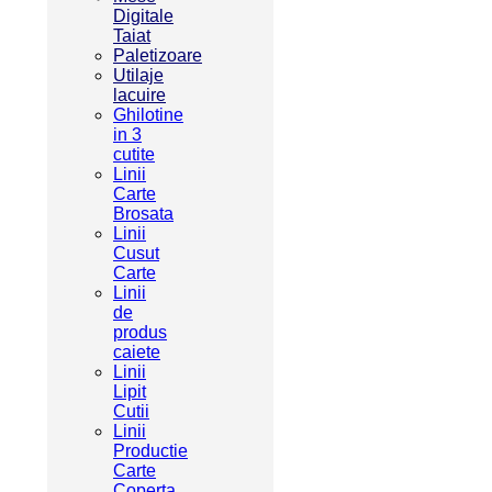
Digitale
Taiat
Paletizoare
Utilaje
lacuire
Ghilotine
in 3
cutite
Linii
Carte
Brosata
Linii
Cusut
Carte
Linii
de
produs
caiete
Linii
Lipit
Cutii
Linii
Productie
Carte
Coperta