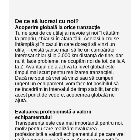
De ce să lucrezi cu noi?
Acoperire globală la orice tranzacție
Tu ne spui de ce utilaj ai nevoie și noi îl căutăm,
la propriu, chiar și în afara țării. Același lucru se
întâmplă și în cazul în care dorești să vinzi un
utilaj – există șanse mari să fie un cumpărător
interesat chiar și la 3.000 km distanță de tine, dar
nu îți face probleme, ne ocupăm noi de tot, de la A
la Z. Avantajul de a activa la nivel global este
timpul mai scurt pentru realizarea tranzacției.
Dacă ne spui că vrei să vinzi sau să cumperi
urgent un echipament, vom face tot posibilul să
ne încadrăm în intervalul de timp stabilit, iar din
acest punct de vedere, acoperirea globală ne
ajută.
Evaluarea profesionistă a valorii
echipamentului
Transparența este cea mai importantă pentru noi,
motiv pentru care realizăm evaluarea
profesionistă a valorii echipamentului pe care vrei
să îl cumperi sau să îl vinzi. Avem experiență în