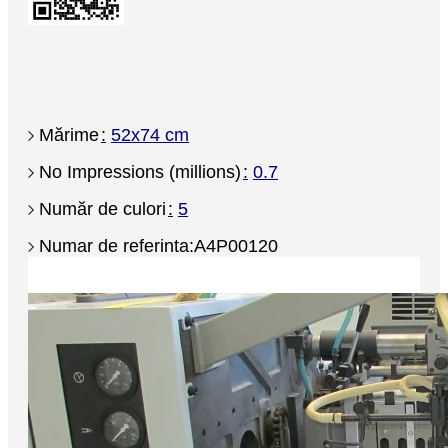
Mărime
52x74 cm
No Impressions (millions)
0.7
Număr de culori
5
Numar de referinta:A4P00120