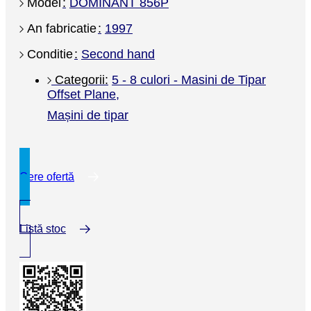
Model
DOMINANT 856P
An fabricatie
1997
Conditie
Second hand
5 - 8 culori - Masini de Tipar
Offset Plane
,
Mașini de tipar
Cere ofertă
Listă stoc