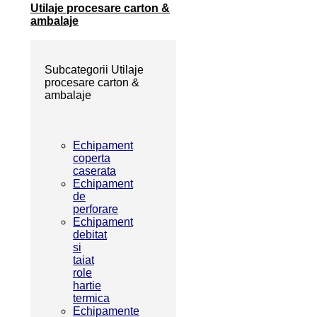
Utilaje procesare carton &
ambalaje
Subcategorii Utilaje
procesare carton &
ambalaje
Echipament
coperta
caserata
Echipament
de
perforare
Echipament
debitat
si
taiat
role
hartie
termica
Echipamente