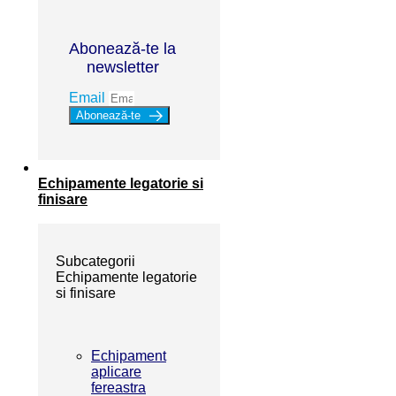
Abonează-te la
newsletter
Email
Abonează-te
Echipamente legatorie si
finisare
Subcategorii
Echipamente legatorie
si finisare
Echipament
aplicare
fereastra