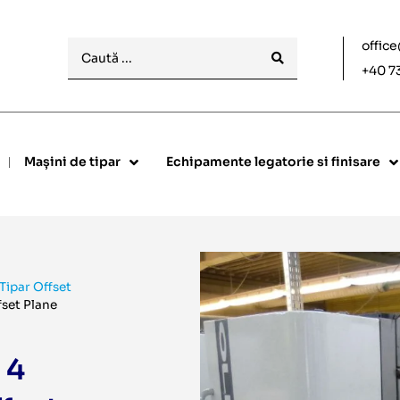
offic
+40 7
Mașini de tipar
Echipamente legatorie si finisare
 Tipar Offset
ffset Plane
 4