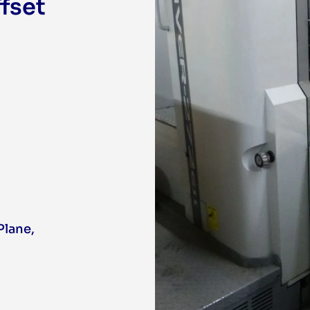
ffset
 Plane
,