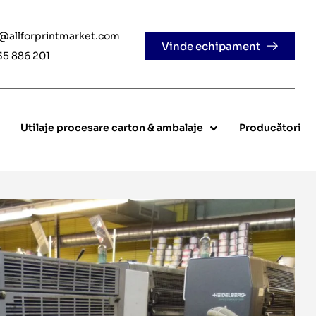
e@allforprintmarket.com
Vinde echipament
35 886 201
Utilaje procesare carton & ambalaje
Producători