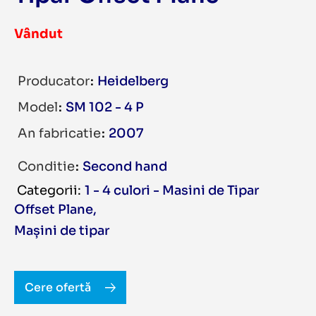
Vândut
Producator
Heidelberg
Model
SM 102 - 4 P
An fabricatie
2007
Conditie
Second hand
1 - 4 culori - Masini de Tipar
Offset Plane
,
Mașini de tipar
Cere ofertă