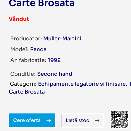
Carte Brosata
Vândut
Producator
Muller-Martini
Model
Panda
An fabricatie
1992
Conditie
Second hand
Echipamente legatorie si finisare
,
Carte Brosata
Cere ofertă
Listă stoc