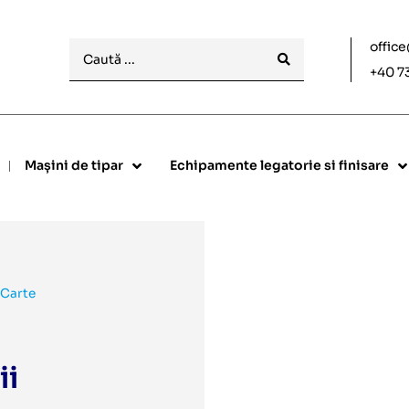
offic
+40 7
Mașini de tipar
Echipamente legatorie si finisare
i Carte
ii