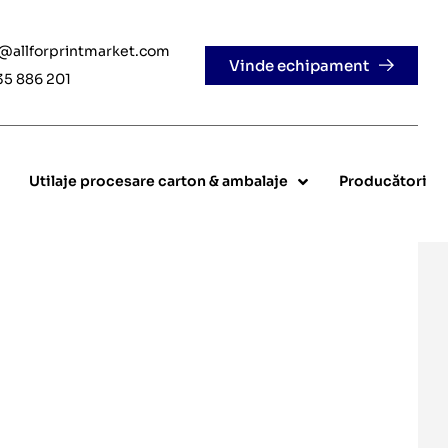
e@allforprintmarket.com
Vinde echipament
35 886 201
Utilaje procesare carton & ambalaje
Producători