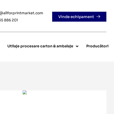
e@allforprintmarket.com
Vinde echipament
35 886 201
Utilaje procesare carton & ambalaje
Producători