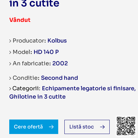
in 3 cutite
Vândut
Producator
Kolbus
Model
HD 140 P
An fabricatie
2002
Conditie
Second hand
Echipamente legatorie si finisare
,
Ghilotine in 3 cutite
Cere ofertă
Listă stoc