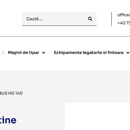
offic
+40 7
Mașini de tipar
Echipamente legatorie si finisare
BUS HD 140
tine