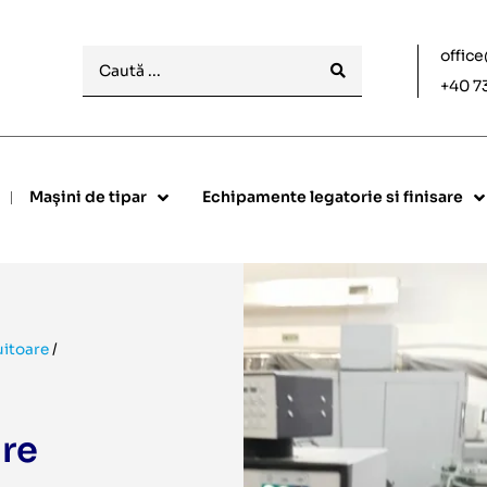
offic
+40 7
Mașini de tipar
Echipamente legatorie si finisare
uitoare
/
are