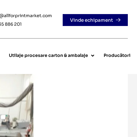
e@allforprintmarket.com
Vinde echipament
35 886 201
Utilaje procesare carton & ambalaje
Producători