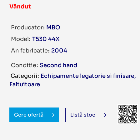
Vândut
Producator
MBO
Model
T530 44X
An fabricatie
2004
Conditie
Second hand
Echipamente legatorie si finisare
,
Faltuitoare
Cere ofertă
Listă stoc