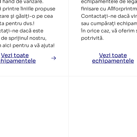
 hand de vânzare.
echipamentele de lega
 printre liniile propuse
finisare cu Allforprint
are și găsiți-o pe cea
Contactați-ne dacă vi
ta pentru dvs.!
sau cumpărați echipa
tați-ne dacă este
în orice caz, vă oferim 
de sprijinul nostru,
potrivită.
aici pentru a vă ajuta!
Vezi toate
Vezi toate
chipamentele
echipamentele