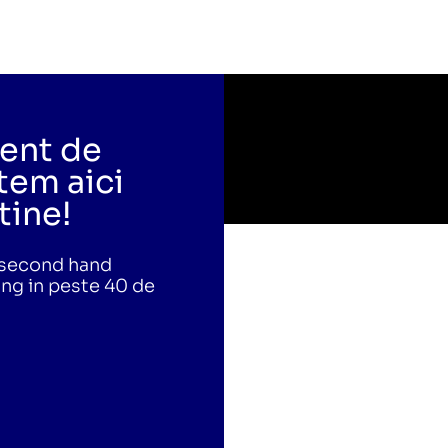
ent de
tem aici
tine!
i second hand
ing in peste 40 de