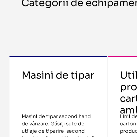
Categorii de echipamen
Masini de tipar
Uti
pro
car
amb
Mașini de tipar second hand
Linii d
de vânzare. Găsiți sute de
carton 
utilaje de tiparire second
produc