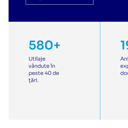
580+
1
Utilaje
An
vândute în
exp
peste 40 de
do
țări.