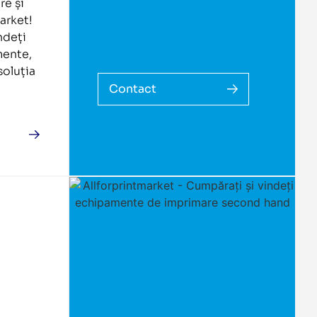
re și
market!
ndeți
mente,
soluția
Contact