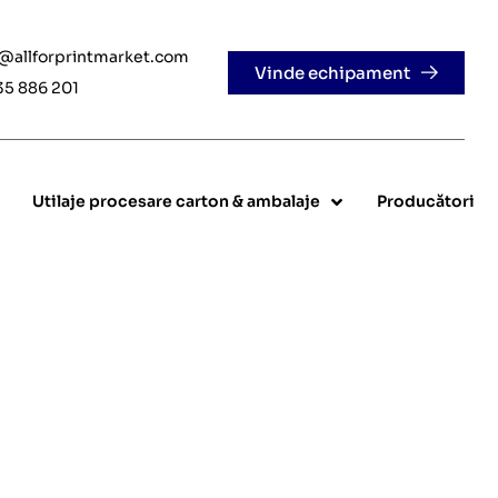
e@allforprintmarket.com
Vinde echipament
35 886 201
Utilaje procesare carton & ambalaje
Producători