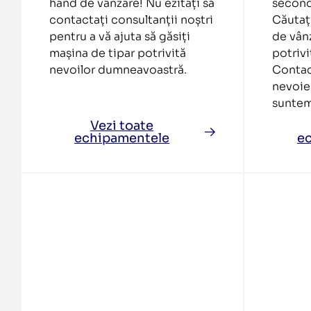
hand de vânzare! Nu ezitați să
second
contactați consultanții noștri
Căutați
pentru a vă ajuta să găsiți
de vânz
mașina de tipar potrivită
potrivi
nevoilor dumneavoastră.
Contac
nevoie 
suntem 
Vezi toate
echipamentele
e