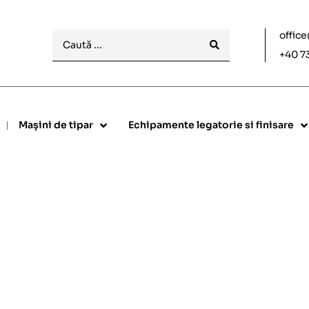
offic
+40 7
Mașini de tipar
Echipamente legatorie si finisare