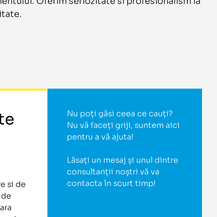
mentului. Oferim seriozitate si profesionalism la
itate.
Nu poți găsi ceea ce cauți?
te
Nu vă faceți griji, suntem aici
pentru a vă ajuta!
Lăsați un mesaj și unul dintre
consultanții noștri vă va
contacta în scurt timp!
e si de
 de
ara