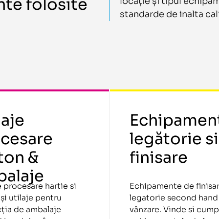
te folosite
locație și tipul echipa
standarde de inalta cal
laje
Echipamen
cesare
legătorie si
ton &
finisare
alaje
e procesare hartie si
Echipamente de finisar
și utilaje pentru
legatorie second hand
ția de ambalaje
vânzare. Vinde si cump