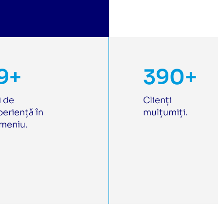
9+
390+
i de
Clienți
eriență în
mulțumiți.
meniu.