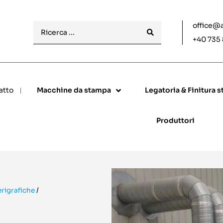
office@
+40 735
atto
Macchine da stampa
Legatoria & Finitura 
Produttori
rigrafiche
/