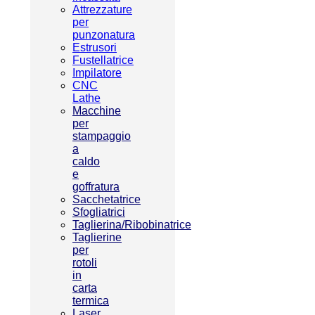
Attrezzature
per
punzonatura
Estrusori
Fustellatrice
Impilatore
CNC
Lathe
Macchine
per
stampaggio
a
caldo
e
goffratura
Sacchetatrice
Sfogliatrici
Taglierina/Ribobinatrice
Taglierine
per
rotoli
in
carta
termica
Laser