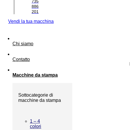
735
886
201
Vendi la tua macchina
Chi siamo
Contatto
Macchine da stampa
Sottocategorie di
macchine da stampa
1 – 4
colori