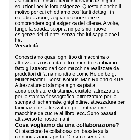
ascoltiamo i nostri clienti e troviamo le migliori
soluzioni per le loro esigenze. Questo è anche il
motivo per cui chiediamo così tanti dettagli in
collaborazione, vogliamo conoscere e
comprendere ogni esigenza del cliente. A volte,
lungo la strada, scopriamo persino nuove
esigenze del cliente, senza che lui sappia che li
ha.
Versatilità
Conosciamo quasi ogni tipo di macchina o
attrezzatura usata da tutto il mondo e abbiamo
fatto gli straordinari con macchine realizzate da
produttori di fama mondiale come Heidelberg,
Muller Martini, Bobst, Kolbus, Man Roland o KBA.
Attrezzature di stampa a ghisa piatta,
apparecchiature di stampa digitale, attrezzature
per la stampa flessografica, attrezzature per la
stampa di schermate, ghigliottine, attrezzature per
laminazione, attrezzature per timbrazione,
macchine da cucire al libro, ecc. Sono passati
attraverso le nostre mani.
Cosa vogliamo da una collaborazione?
Ci piacciono le collaborazioni basate sulla
comunicazione aperta. Offriamo serietà e