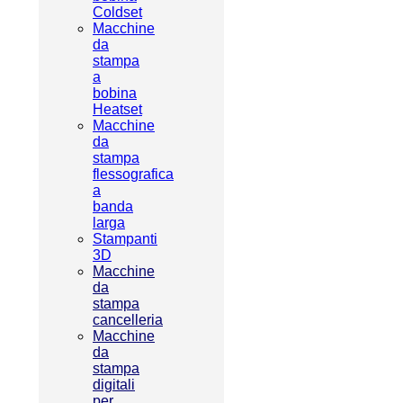
Coldset
Macchine
da
stampa
a
bobina
Heatset
Macchine
da
stampa
flessografica
a
banda
larga
Stampanti
3D
Macchine
da
stampa
cancelleria
Macchine
da
stampa
digitali
per