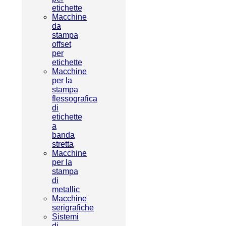
etichette
Macchine
da
stampa
offset
per
etichette
Macchine
per la
stampa
flessografica
di
etichette
a
banda
stretta
Macchine
per la
stampa
di
metallic
Macchine
serigrafiche
Sistemi
di