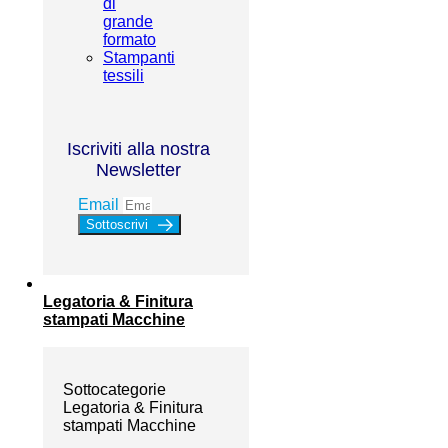
di
grande
formato
Stampanti
tessili
Iscriviti alla nostra
Newsletter
Email
Sottoscrivi
Legatoria & Finitura
stampati Macchine
Sottocategorie
Legatoria & Finitura
stampati Macchine