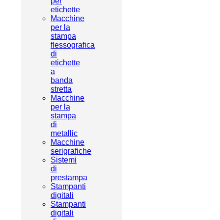
per
etichette
Macchine
per la
stampa
flessografica
di
etichette
a
banda
stretta
Macchine
per la
stampa
di
metallic
Macchine
serigrafiche
Sistemi
di
prestampa
Stampanti
digitali
Stampanti
digitali