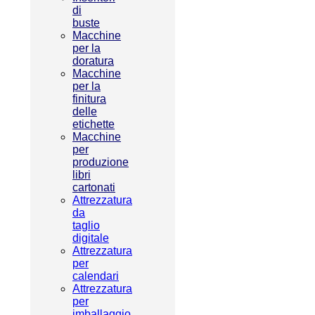
di
buste
Macchine
per la
doratura
Macchine
per la
finitura
delle
etichette
Macchine
per
produzione
libri
cartonati
Attrezzatura
da
taglio
digitale
Attrezzatura
per
calendari
Attrezzatura
per
imballaggio