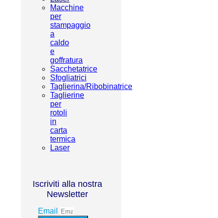
Macchine
per
stampaggio
a
caldo
e
goffratura
Sacchetatrice
Sfogliatrici
Taglierina/Ribobinatrice
Taglierine
per
rotoli
in
carta
termica
Laser
Iscriviti alla nostra
Newsletter
Email