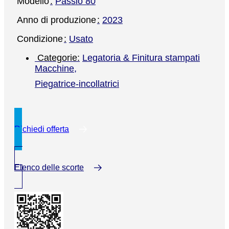
Modello
Passio 80
Anno di produzione
2023
Condizione
Usato
Legatoria & Finitura stampati
Macchine
,
Piegatrice-incollatrici
Richiedi offerta
Elenco delle scorte