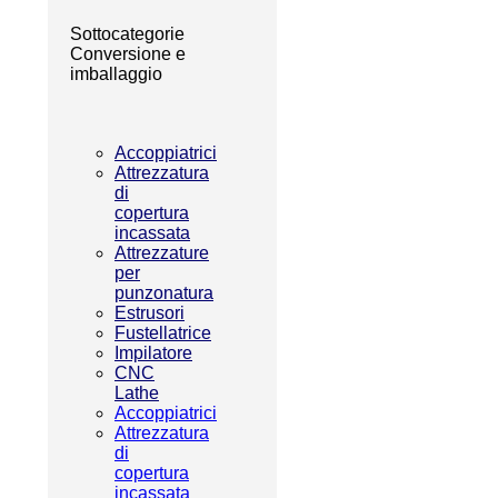
Sottocategorie
Conversione e
imballaggio
Accoppiatrici
Attrezzatura
di
copertura
incassata
Attrezzature
per
punzonatura
Estrusori
Fustellatrice
Impilatore
CNC
Lathe
Accoppiatrici
Attrezzatura
di
copertura
incassata