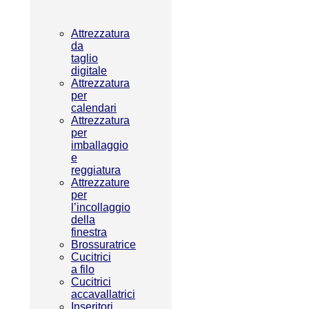
Attrezzatura
da
taglio
digitale
Attrezzatura
per
calendari
Attrezzatura
per
imballaggio
e
reggiatura
Attrezzature
per
l’incollaggio
della
finestra
Brossuratrice
Cucitrici
a filo
Cucitrici
accavallatrici
Inseritori