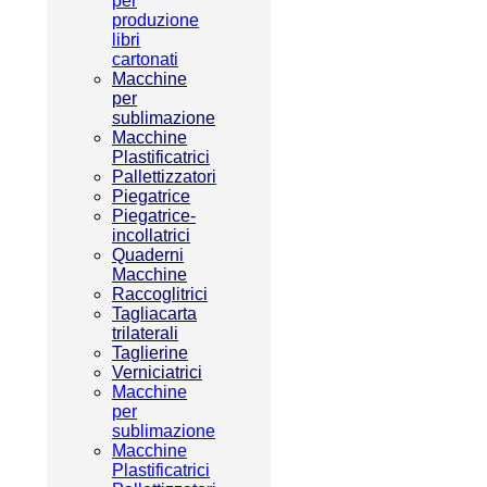
per
produzione
libri
cartonati
Macchine
per
sublimazione
Macchine
Plastificatrici
Pallettizzatori
Piegatrice
Piegatrice-
incollatrici
Quaderni
Macchine
Raccoglitrici
Tagliacarta
trilaterali
Taglierine
Verniciatrici
Macchine
per
sublimazione
Macchine
Plastificatrici