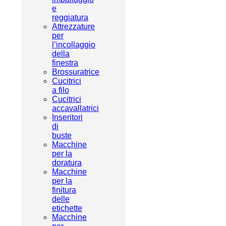
e
reggiatura
Attrezzature
per
l’incollaggio
della
finestra
Brossuratrice
Cucitrici
a filo
Cucitrici
accavallatrici
Inseritori
di
buste
Macchine
per la
doratura
Macchine
per la
finitura
delle
etichette
Macchine