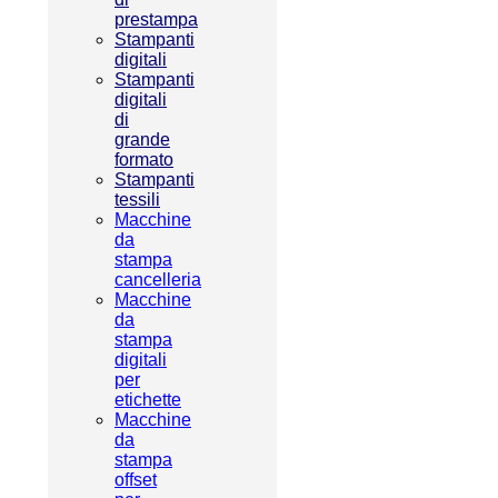
prestampa
Stampanti
digitali
Stampanti
digitali
di
grande
formato
Stampanti
tessili
Macchine
da
stampa
cancelleria
Macchine
da
stampa
digitali
per
etichette
Macchine
da
stampa
offset