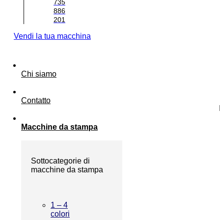
735
886
201
Vendi la tua macchina
Chi siamo
Contatto
Macchine da stampa
Sottocategorie di
macchine da stampa
1 – 4
colori