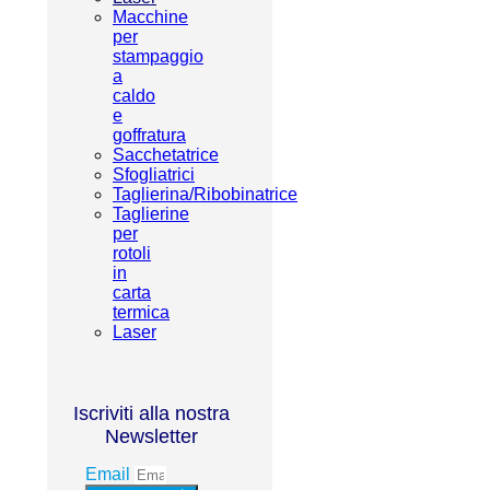
Macchine
per
stampaggio
a
caldo
e
goffratura
Sacchetatrice
Sfogliatrici
Taglierina/Ribobinatrice
Taglierine
per
rotoli
in
carta
termica
Laser
Iscriviti alla nostra
Newsletter
Email