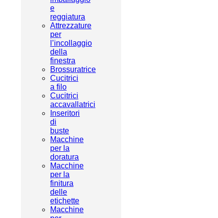
e
reggiatura
Attrezzature
per
l’incollaggio
della
finestra
Brossuratrice
Cucitrici
a filo
Cucitrici
accavallatrici
Inseritori
di
buste
Macchine
per la
doratura
Macchine
per la
finitura
delle
etichette
Macchine