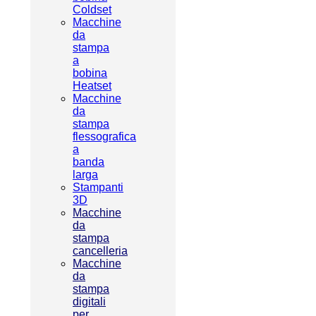
Coldset
Macchine
da
stampa
a
bobina
Heatset
Macchine
da
stampa
flessografica
a
banda
larga
Stampanti
3D
Macchine
da
stampa
cancelleria
Macchine
da
stampa
digitali
per