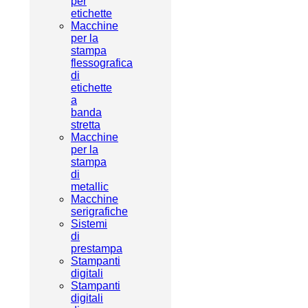
per
etichette
Macchine
per la
stampa
flessografica
di
etichette
a
banda
stretta
Macchine
per la
stampa
di
metallic
Macchine
serigrafiche
Sistemi
di
prestampa
Stampanti
digitali
Stampanti
digitali