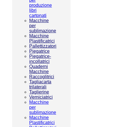
per
produzione
libri
cartonati
Macchine
per
sublimazione
Macchine
Plastificatrici
Pallettizzatori
Piegatrice
Piegatrice-
incollatrici
Quaderni
Macchine
Raccoglitrici
Tagliacarta
trilaterali
Taglierine
Verniciatrici
Macchine
per
sublimazione
Macchine
Plastificatrici