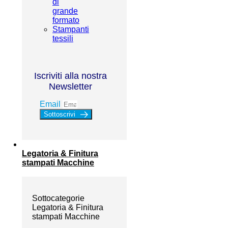
di
grande
formato
Stampanti
tessili
Iscriviti alla nostra
Newsletter
Email
Sottoscrivi
Legatoria & Finitura
stampati Macchine
Sottocategorie
Legatoria & Finitura
stampati Macchine