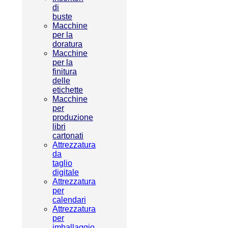
di
buste
Macchine
per la
doratura
Macchine
per la
finitura
delle
etichette
Macchine
per
produzione
libri
cartonati
Attrezzatura
da
taglio
digitale
Attrezzatura
per
calendari
Attrezzatura
per
imballaggio