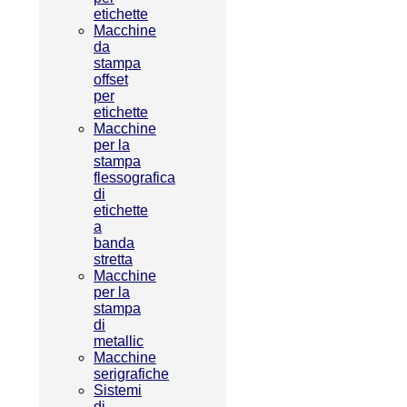
etichette
Macchine
da
stampa
offset
per
etichette
Macchine
per la
stampa
flessografica
di
etichette
a
banda
stretta
Macchine
per la
stampa
di
metallic
Macchine
serigrafiche
Sistemi
di