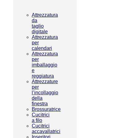
Attrezzatura
da
taglio
digitale
Attrezzatura
per
calendari
Attrezzatura
per
imballaggio
e
reggiatura
Attrezzature
per
l’incollaggio
della
finestra
Brossuratrice
Cucitrici
a filo
Cucitrici
accavallatrici
Inseritori