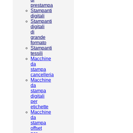
prestampa
Stampanti
digitali
Stampanti
digitali
di
grande
formato
Stampanti
tessili
Macchine
da
stampa
cancelleria
Macchine
da
stampa
digitali
per
etichette
Macchine
da
stampa
offset