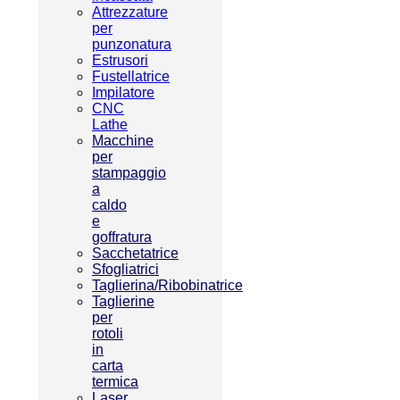
Attrezzature
per
punzonatura
Estrusori
Fustellatrice
Impilatore
CNC
Lathe
Macchine
per
stampaggio
a
caldo
e
goffratura
Sacchetatrice
Sfogliatrici
Taglierina/Ribobinatrice
Taglierine
per
rotoli
in
carta
termica
Laser