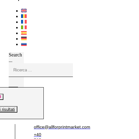
Search
...
I
i risultati
office@allforprintmarket.com
+40