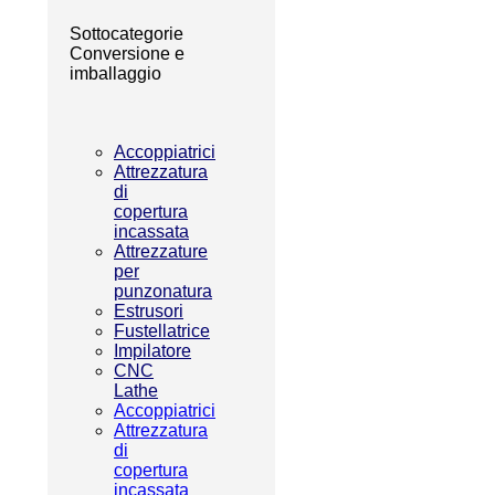
Sottocategorie
Conversione e
imballaggio
Accoppiatrici
Attrezzatura
di
copertura
incassata
Attrezzature
per
punzonatura
Estrusori
Fustellatrice
Impilatore
CNC
Lathe
Accoppiatrici
Attrezzatura
di
copertura
incassata