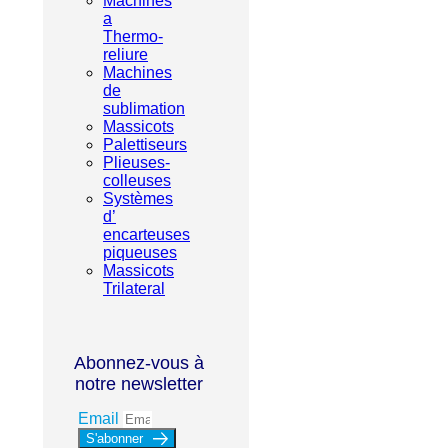
Machines
a
Thermo-
reliure
Machines
de
sublimation
Massicots
Palettiseurs
Plieuses-
colleuses
Systèmes
d’
encarteuses
piqueuses
Massicots
Trilateral
Abonnez-vous à
notre newsletter
Email
S'abonner