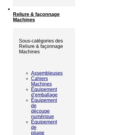
Reliure & façonnage
Machines
Sous-catégories des
Reliure & façonnage
Machines
Assembleuses
Cahiers
Machines
Équipement
d’emballage
Équipement
de
découpe
numérique
Équipement
de
pliage