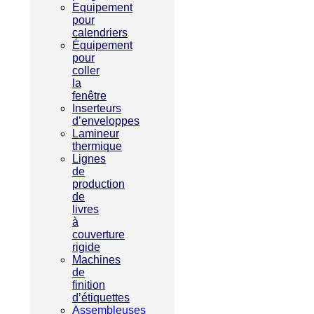
Equipement
pour
calendriers
Équipement
pour
coller
la
fenêtre
Inserteurs
d’enveloppes
Lamineur
thermique
Lignes
de
production
de
livres
à
couverture
rigide
Machines
de
finition
d’étiquettes
Assembleuses