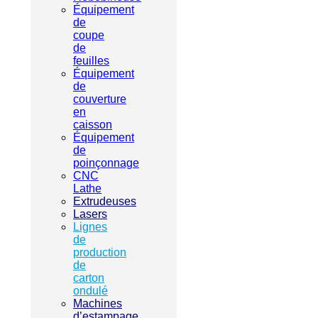
Équipement
de
coupe
de
feuilles
Équipement
de
couverture
en
caisson
Équipement
de
poinçonnage
CNC
Lathe
Extrudeuses
Lasers
Lignes
de
production
de
carton
ondulé
Machines
d’estampage