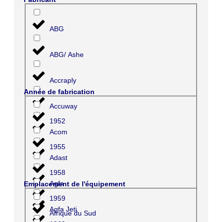
ABG
ABG/ Ashe
Accraply
Année de fabrication
Accuway
1952
Acom
1955
Adast
1958
Agfa
Emplacement de l'équipement
1959
Agfa Jeti
Afrique du Sud