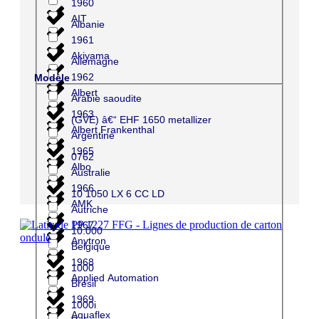
1960
AIT
Albanie
1961
Akiyama
Allemagne
1962
Modèle
Albert
Arabie saoudite
1963
(GVE) â€“ EHF 1650 metallizer
Albert Frankenthal
Argentine
1965
0762
Albo
Australie
1966
10 1050 LX 6 CC LD
AMK
Autriche
1967
10.000
Anytron
Belgique
1968
1000
Applied Automation
Brésil
1969
1000i
Aquaflex