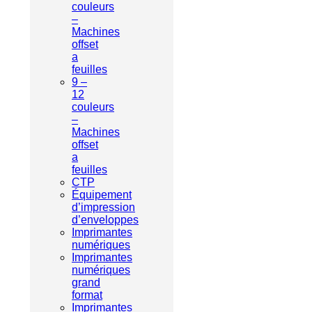
couleurs
–
Machines
offset
a
feuilles
9 –
12
couleurs
–
Machines
offset
a
feuilles
CTP
Équipement
d’impression
d’enveloppes
Imprimantes
numériques
Imprimantes
numériques
grand
format
Imprimantes