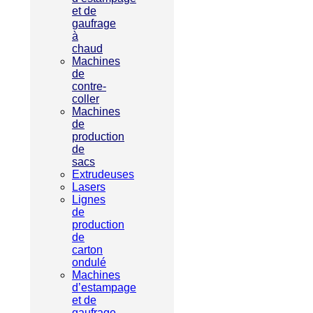
et de
gaufrage
à
chaud
Machines
de
contre-
coller
Machines
de
production
de
sacs
Extrudeuses
Lasers
Lignes
de
production
de
carton
ondulé
Machines
d’estampage
et de
gaufrage