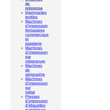
de
prépresse
Imprimantes
textiles
Machines
d’impression
formulaires
commerciaux
et
papeterie
Machines
d’impression
par
rotogravure
Machines
de
sérigraphie
Machines
d’impression
sur
métal
Presses
d’impression
d’étiquettes
numériques