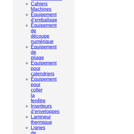
Cahiers
Machines
Équipement
d’emballage
Équipement
de
découpe
numérique
Équipement
de
pliage
Equipement
pour
calendriers
Équipement
pour
coller
la
fenêtre
Inserteurs
d’enveloppes
Lamineur
thermique
Lignes
de