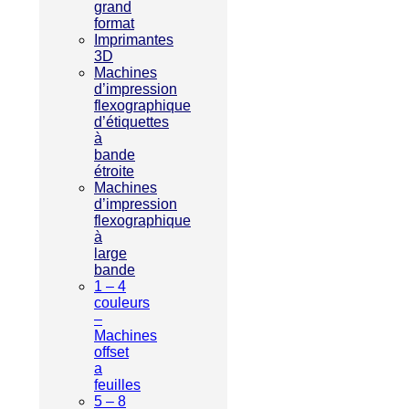
grand
format
Imprimantes
3D
Machines
d’impression
flexographique
d’étiquettes
à
bande
étroite
Machines
d’impression
flexographique
à
large
bande
1 – 4
couleurs
–
Machines
offset
a
feuilles
5 – 8