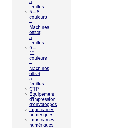
a
feuilles
5 – 8
couleurs
–
Machines
offset
a
feuilles
9 –
12
couleurs
–
Machines
offset
a
feuilles
CTP
Équipement
d’impression
d’enveloppes
Imprimantes
numériques
Imprimantes
numériques