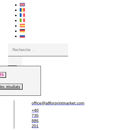
Search
...
TS
les résultats
office@allforprintmarket.com
+40
735
886
201