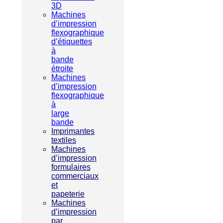
3D
Machines
d’impression
flexographique
d’étiquettes
à
bande
étroite
Machines
d’impression
flexographique
à
large
bande
Imprimantes
textiles
Machines
d’impression
formulaires
commerciaux
et
papeterie
Machines
d’impression
par