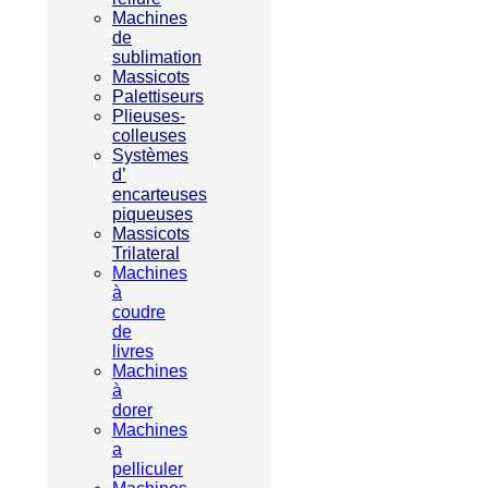
Machines
de
sublimation
Massicots
Palettiseurs
Plieuses-
colleuses
Systèmes
d’
encarteuses
piqueuses
Massicots
Trilateral
Machines
à
coudre
de
livres
Machines
à
dorer
Machines
a
pelliculer