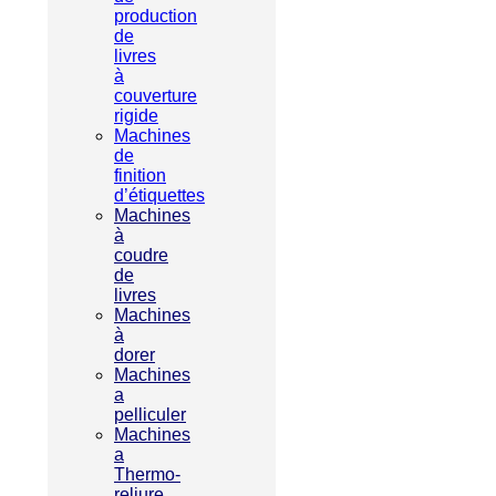
production
de
livres
à
couverture
rigide
Machines
de
finition
d’étiquettes
Machines
à
coudre
de
livres
Machines
à
dorer
Machines
a
pelliculer
Machines
a
Thermo-
reliure