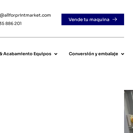
e@allforprintmarket.com
Vende tu maquina
35 886 201
 & Acabamiento Equipos
Conversión y embalaje