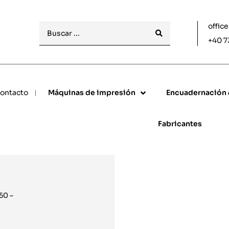
offic
+40 7
ontacto
Máquinas de impresión
Encuadernación
Fabricantes
50 –