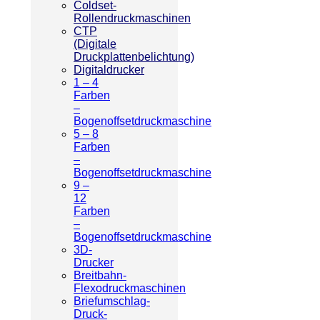
Coldset-
Rollendruckmaschinen
CTP
(Digitale
Druckplattenbelichtung)
Digitaldrucker
1 – 4
Farben
–
Bogenoffsetdruckmaschine
5 – 8
Farben
–
Bogenoffsetdruckmaschine
9 –
12
Farben
–
Bogenoffsetdruckmaschine
3D-
Drucker
Breitbahn-
Flexodruckmaschinen
Briefumschlag-
Druck-