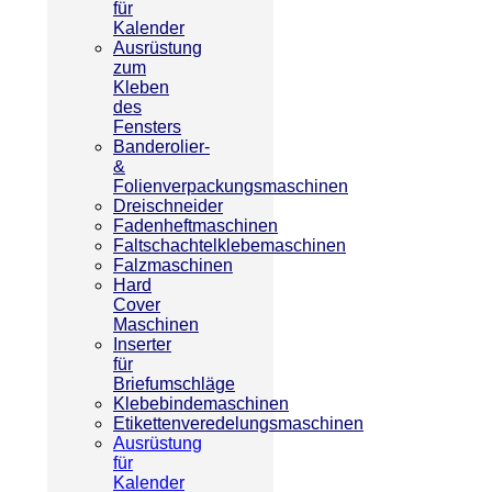
für
Kalender
Ausrüstung
zum
Kleben
des
Fensters
Banderolier-
&
Folienverpackungsmaschinen
Dreischneider
Fadenheftmaschinen
Faltschachtelklebemaschinen
Falzmaschinen
Hard
Cover
Maschinen
Inserter
für
Briefumschläge
Klebebindemaschinen
Etikettenveredelungsmaschinen
Ausrüstung
für
Kalender