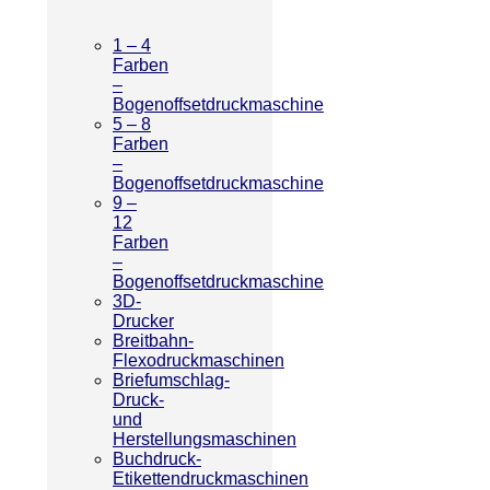
1 – 4
Farben
–
Bogenoffsetdruckmaschine
5 – 8
Farben
–
Bogenoffsetdruckmaschine
9 –
12
Farben
–
Bogenoffsetdruckmaschine
3D-
Drucker
Breitbahn-
Flexodruckmaschinen
Briefumschlag-
Druck-
und
Herstellungsmaschinen
Buchdruck-
Etikettendruckmaschinen