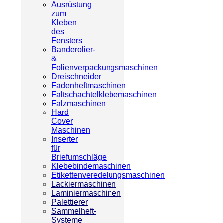
Ausrüstung
zum
Kleben
des
Fensters
Banderolier-
&
Folienverpackungsmaschinen
Dreischneider
Fadenheftmaschinen
Faltschachtelklebemaschinen
Falzmaschinen
Hard
Cover
Maschinen
Inserter
für
Briefumschläge
Klebebindemaschinen
Etikettenveredelungsmaschinen
Lackiermaschinen
Laminiermaschinen
Palettierer
Sammelheft-
Systeme