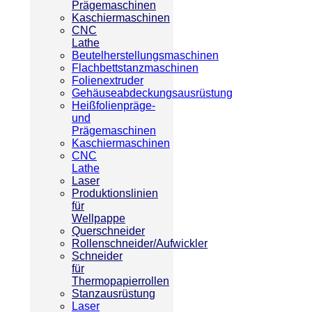
Prägemaschinen
Kaschiermaschinen
CNC
Lathe
Beutelherstellungsmaschinen
Flachbettstanzmaschinen
Folienextruder
Gehäuseabdeckungsausrüstung
Heißfolienpräge-
und
Prägemaschinen
Kaschiermaschinen
CNC
Lathe
Laser
Produktionslinien
für
Wellpappe
Querschneider
Rollenschneider/Aufwickler
Schneider
für
Thermopapierrollen
Stanzausrüstung
Laser