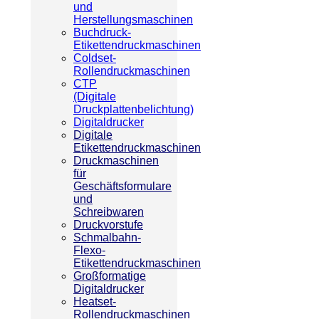
und
Herstellungsmaschinen
Buchdruck-
Etikettendruckmaschinen
Coldset-
Rollendruckmaschinen
CTP
(Digitale
Druckplattenbelichtung)
Digitaldrucker
Digitale
Etikettendruckmaschinen
Druckmaschinen
für
Geschäftsformulare
und
Schreibwaren
Druckvorstufe
Schmalbahn-
Flexo-
Etikettendruckmaschinen
Großformatige
Digitaldrucker
Heatset-
Rollendruckmaschinen