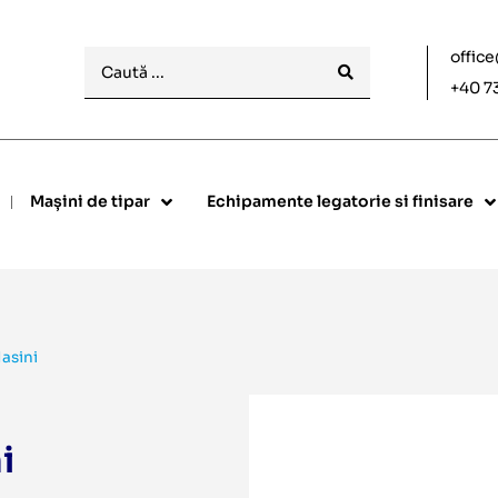
offic
+40 7
Mașini de tipar
Echipamente legatorie si finisare
asini
i