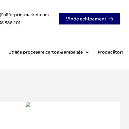
e@allforprintmarket.com
Vinde echipament
35 886 201
Utilaje procesare carton & ambalaje
Producători