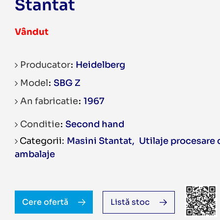
Stantat
Vândut
Producator
Heidelberg
Model
SBG Z
An fabricatie
1967
Conditie
Second hand
Masini Stantat
,
Utilaje procesare 
ambalaje
Cere ofertă
Listă stoc