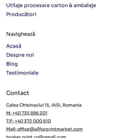
Utilaje procesare carton & ambalaje
Producători
Navighează
Acasă
Despre noi
Blog
Testimoniale
Contact
Calea Chisinaului 15, IASI, Romania
M: +40 735 886 201
T/F: +40 372 000 610
Mail:
office@allforprintmarket.com
broker.print.ro@gmail.com