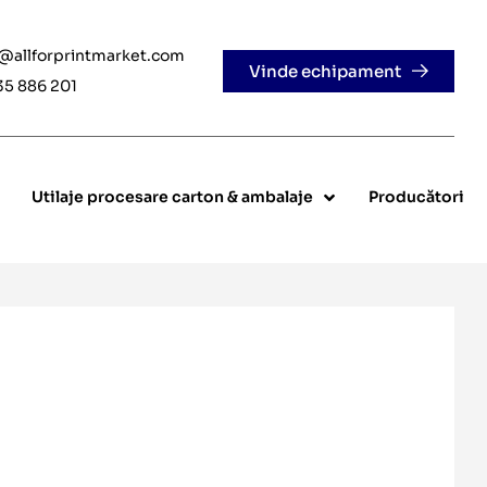
e@allforprintmarket.com
Vinde echipament
35 886 201
Utilaje procesare carton & ambalaje
Producători