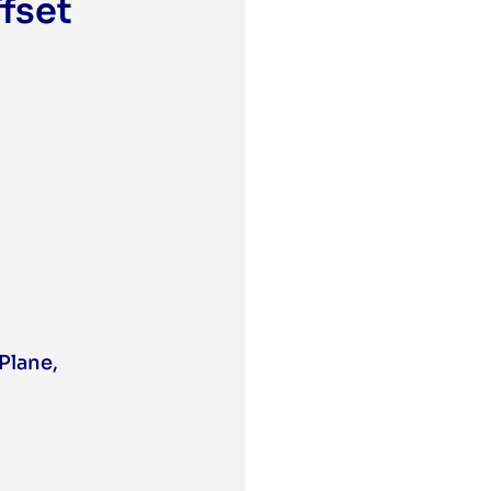
ffset
 Plane
,