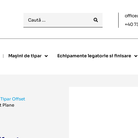
offic
+40 7
Mașini de tipar
Echipamente legatorie si finisare
 Tipar Offset
t Plane