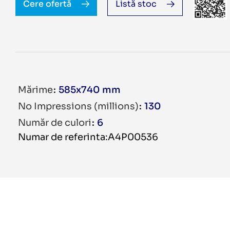
Cere ofertă
Listă stoc
Mărime
585x740 mm
No Impressions (millions)
130
Număr de culori
6
Numar de referinta:A4P00536