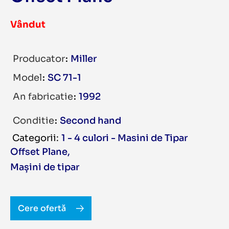
Vândut
Producator
Miller
Model
SC 71-1
An fabricatie
1992
Conditie
Second hand
1 - 4 culori - Masini de Tipar
Offset Plane
,
Mașini de tipar
Cere ofertă