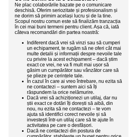
Ne plac colaborările bazate pe o comunicare
deschisă. Oferim seriozitate și profesionalism și
ne dorim să primim același lucru și de la tine.
Scopul nostru comun este să finalizăm tranzacția
în cei mai buni termeni pentru client. Așa că, iată
câteva recomandări din partea noastră:
Indiferent dacă vrei să vinzi sau să cumperi
un echipament, te rugăm să ne oferi cât mai
multe detalii și informații despre nevoile tale
cu privire la acest echipament – dacă știm
exact ce vrei, ne va fi mult mai ușor să
găsim un cumpărător sau vânzător care să
se plieze pe cerințele tale.
În cazul în care ai vreo întrebare, nu ezita să
ne contactezi – suntem aici să îți
răspundem la orice nelămurire.
Dacă vrei să achiziționezi un utilaj, dar nu
știi exact ce dotări îți dorești să aibă, din
nou, nu ezita să ne contactezi – te vom
ajuta să identifici corect nevoile și să
investești într-un utilaj care să te ajute în
activitatea pe care o desfășori.
Dacă ne contactezi din postura de
cumpărător, stabilește un buget pentru orice