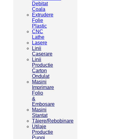
Debitat
Coala
Extrudere
Folie
Plastic
CNC
Lathe
Lasere
Linii
Caserare
Linii
Productie
Carton
Ondulat
Masini
Imprimare
Folio
&
Embosare
Masini
Stantat
Tăiere/Rebobinare
Utilaje
Productie
Pungi