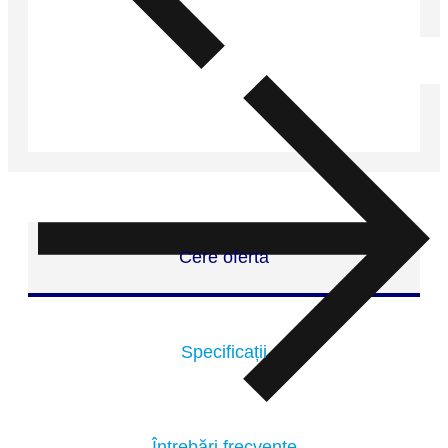
Cere oferta
Specificații
Întrebări frecvente