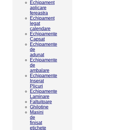
Echipament
aplicare
fereastra
Echipament
legat
calendare
Echipamente
Capsat
Echipamente
de
adunat
Echipamente
de
ambalare
Echipamente
Inserat
Plicuri
Echipamente
Laminare
Faltuitoare
Ghilotine
Mașini
de
finisat
etichete