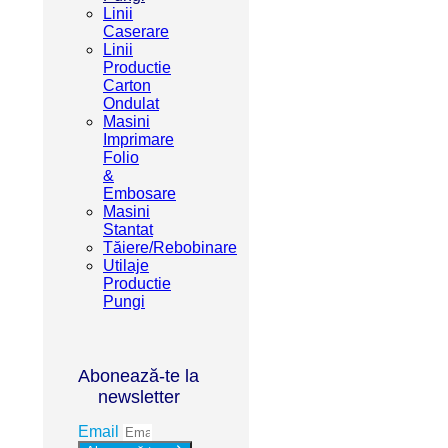
Linii
Caserare
Linii
Productie
Carton
Ondulat
Masini
Imprimare
Folio
&
Embosare
Masini
Stantat
Tăiere/Rebobinare
Utilaje
Productie
Pungi
Abonează-te la
newsletter
Email