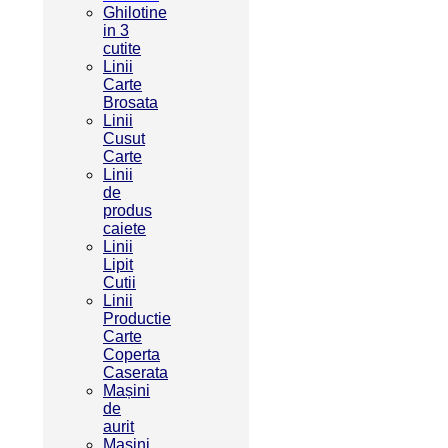
Ghilotine
in 3
cutite
Linii
Carte
Brosata
Linii
Cusut
Carte
Linii
de
produs
caiete
Linii
Lipit
Cutii
Linii
Productie
Carte
Coperta
Caserata
Mașini
de
aurit
Masini