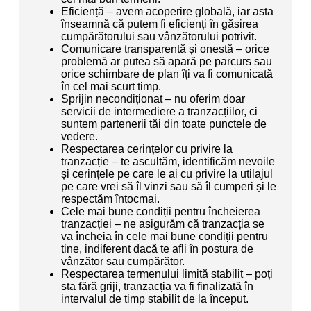
Eficiență – avem acoperire globală, iar asta
înseamnă că putem fi eficienți în găsirea
cumpărătorului sau vânzătorului potrivit.
Comunicare transparentă și onestă – orice
problemă ar putea să apară pe parcurs sau
orice schimbare de plan îți va fi comunicată
în cel mai scurt timp.
Sprijin necondiționat – nu oferim doar
servicii de intermediere a tranzacțiilor, ci
suntem partenerii tăi din toate punctele de
vedere.
Respectarea cerințelor cu privire la
tranzacție – te ascultăm, identificăm nevoile
și cerințele pe care le ai cu privire la utilajul
pe care vrei să îl vinzi sau să îl cumperi și le
respectăm întocmai.
Cele mai bune condiții pentru încheierea
tranzacției – ne asigurăm că tranzacția se
va încheia în cele mai bune condiții pentru
tine, indiferent dacă te afli în postura de
vânzător sau cumpărător.
Respectarea termenului limită stabilit – poți
sta fără griji, tranzacția va fi finalizată în
intervalul de timp stabilit de la început.