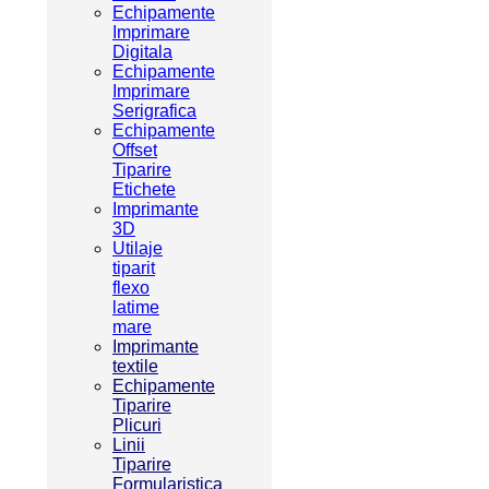
Echipamente
Imprimare
Digitala
Echipamente
Imprimare
Serigrafica
Echipamente
Offset
Tiparire
Etichete
Imprimante
3D
Utilaje
tiparit
flexo
latime
mare
Imprimante
textile
Echipamente
Tiparire
Plicuri
Linii
Tiparire
Formularistica