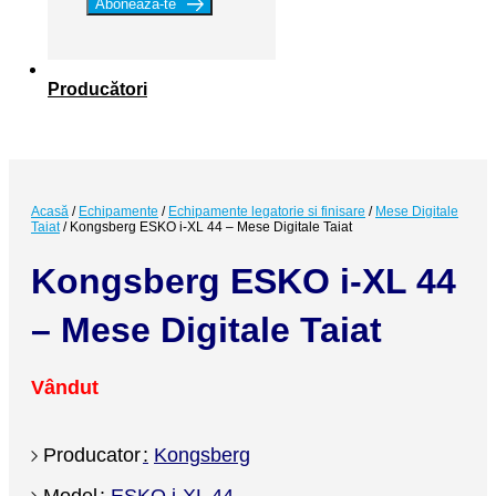
Abonează-te
Producători
Acasă
/
Echipamente
/
Echipamente legatorie si finisare
/
Mese Digitale
Taiat
/
Kongsberg ESKO i-XL 44 – Mese Digitale Taiat
Kongsberg ESKO i-XL 44
– Mese Digitale Taiat
Vândut
Producator
Kongsberg