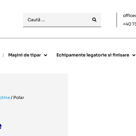
offic
+40 7
Mașini de tipar
Echipamente legatorie si finisare
otine
/
Polar
e