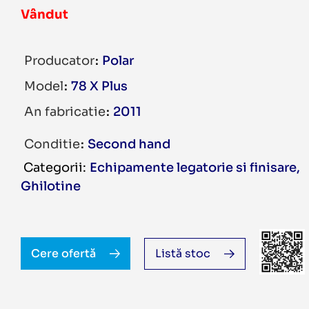
Vândut
Producator
Polar
Model
78 X Plus
An fabricatie
2011
Conditie
Second hand
Echipamente legatorie si finisare
,
Ghilotine
Cere ofertă
Listă stoc