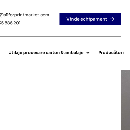
e@allforprintmarket.com
Vinde echipament
35 886 201
Utilaje procesare carton & ambalaje
Producători