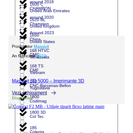
around 2018
1600 C
CHAMBON
United Arab Emirates
around 2020
1620 BL
Champion
United Kingdom
Around 2023
1650
China
United States
Producator
Massivit
168 HTVC
CMC
An fabricatie
2023
Venezuela
168 TS
CMF
Vietnam
Massivit 3D 5000 – Imprimante 3D
170
CNC-Barcenas-Bellon
Yugoslavia
Vezi echipament
1800
Disponibil
Codimag
1800 3D
Col Tec
185
Colenta