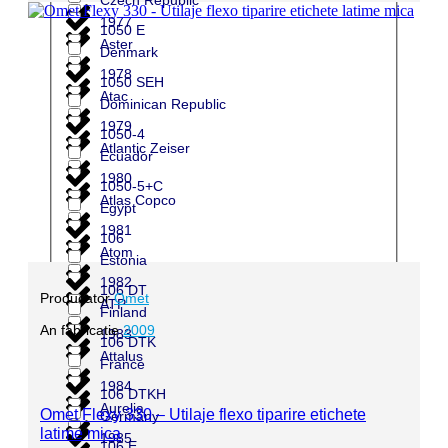
1977
1050 E
Aster
Denmark
1978
1050 SEH
Atac
Dominican Republic
1979
1050-4
Atlantic Zeiser
Ecuador
1980
1050-5+C
Atlas Copco
Egypt
1981
106
Atom
Estonia
1982
106 DT
Producator
Omet
ATP
Finland
An fabricatie
2009
1983
106 DTK
Attalus
France
1984
106 DTKH
Aurelia
Omet Flexy 330 – Utilaje flexo tiparire etichete
Germany
latime mica
1985
106 E