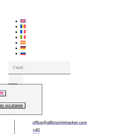
Sari
la
conținut
Search
...
TE
te rezultatele
office@allforprintmarket.com
+40