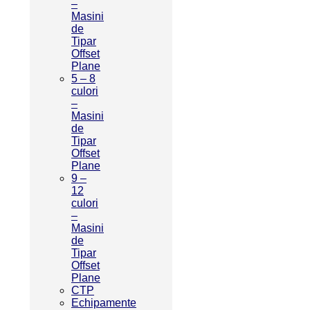
–
Masini
de
Tipar
Offset
Plane
5 – 8
culori
–
Masini
de
Tipar
Offset
Plane
9 –
12
culori
–
Masini
de
Tipar
Offset
Plane
CTP
Echipamente