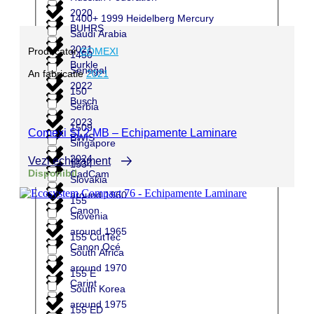
2020
1400+ 1999 Heidelberg Mercury
BUHRS
Saudi Arabia
2021
Producator
COMEXI
1450
Burkle
Senegal
An fabricatie
2021
2022
150
Busch
Serbia
2023
1509
Comexi SL2 MB – Echipamente Laminare
BWIS
Singapore
2024
Vezi echipament
1534
Disponibil
CadCam
Slovakia
around 1960
155
Canon
Slovenia
around 1965
155 CutTec
Canon Océ
South Africa
around 1970
155 E
Carint
South Korea
around 1975
155 ED