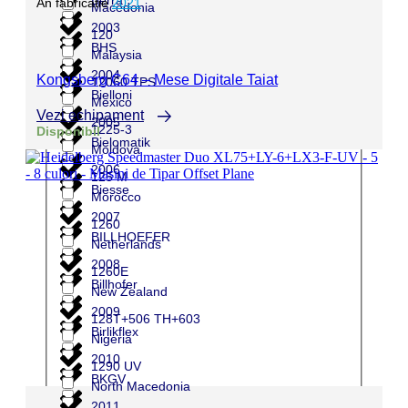
An fabricatie
2021
Macedonia
2003
120
BHS
Malaysia
2004
Kongsberg C64 – Mese Digitale Taiat
12060 TPS
Bielloni
Mexico
Vezi echipament
2005
1225-3
Disponibil
Bielomatik
Moldova
2006
125 M
Biesse
Morocco
2007
1260
BILLHOEFER
Netherlands
2008
1260E
Billhofer
New Zealand
2009
128T+506 TH+603
Birlikflex
Nigeria
2010
1290 UV
BKGV
North Macedonia
2011