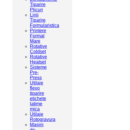
Tiparire
Plicuri
Linii
Tiparire
Formularistica
Printere
Format
Mare
Rotative
Coldset
Rotative
Heatset
Sisteme
Pre-
Press
Utilaje
flexo
tiparire
etichete
latime
mica
Utilaje
Rotogravura
Mașini
de