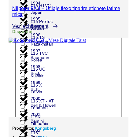
1994
115 HTVC
Nilpeter FA 4 – Utilaje flexo tiparire etichete latime
Basf
Japan
mica
1995
115 ProTec
Basys
Vezi echipament
Jordan
Disponibil
1996
115 TS
Basysprint
Kazakhstan
1997
115 TVC
Baumann
Korea
1998
115 UC
Beck
Kuwait
1999
115 X
BEIL
Latvia
2000
115 XT - AT
Bell & Howell
Lebanon
2001
115N
Bemini
Lithuania
Producator
Kongsberg
2002
116
Berra