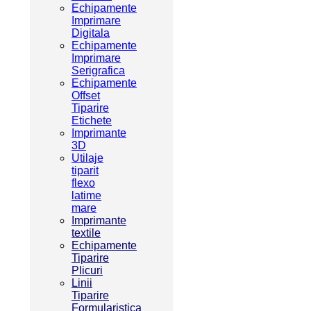
Echipamente
Imprimare
Digitala
Echipamente
Imprimare
Serigrafica
Echipamente
Offset
Tiparire
Etichete
Imprimante
3D
Utilaje
tiparit
flexo
latime
mare
Imprimante
textile
Echipamente
Tiparire
Plicuri
Linii
Tiparire
Formularistica