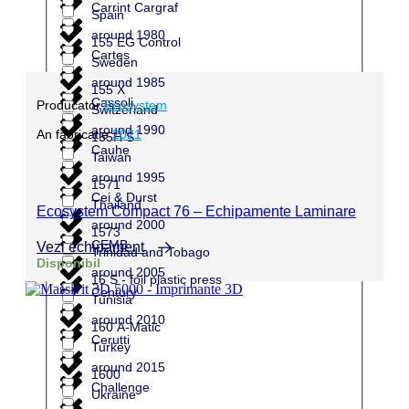
Carrint Cargraf
Spain
around 1980
155 EG Control
Cartes
Sweden
around 1985
155 X
Cassoli
Producator
Ecosystem
Switzerland
around 1990
An fabricatie
2021
155H S
Cauhe
Taiwan
around 1995
1571
Cei & Durst
Thailand
Ecosystem Compact 76 – Echipamente Laminare
around 2000
1573
CEMB
Vezi echipament
Trinidad and Tobago
Disponibil
around 2005
16 S - foil plastic press
Century
Tunisia
around 2010
160 A-Matic
Cerutti
Turkey
around 2015
1600
Challenge
Ukraine