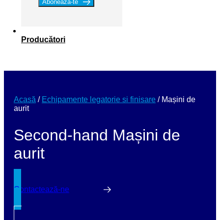
Abonează-te
Producători
Acasă
/
Echipamente legatorie si finisare
/
Mașini de
aurit
Second-hand Mașini de
aurit
Contactează-ne