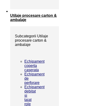
Utilaje procesare carton &
ambalaje
Subcategorii Utilaje
procesare carton &
ambalaje
Echipament
coperta
caserata
Echipament
de
perforare
Echipament
debitat
si
taiat
role