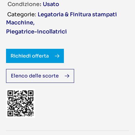
Condizione
Usato
Legatoria & Finitura stampati
Macchine
,
Piegatrice-incollatrici
Richiedi offerta
Elenco delle scorte