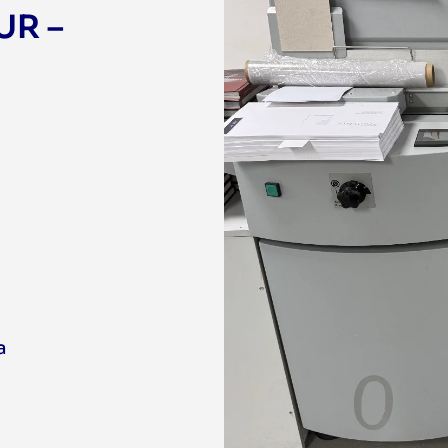
UR –
a