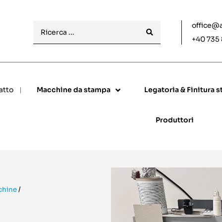
office@
+40 735
atto
Macchine da stampa
Legatoria & Finitura 
Produttori
chine
/