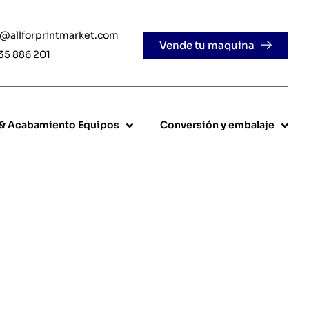
e@allforprintmarket.com
Vende tu maquina
35 886 201
 & Acabamiento Equipos
Conversión y embalaje