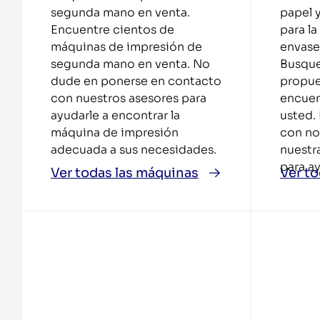
segunda mano en venta.
papel 
Encuentre cientos de
para l
máquinas de impresión de
envase
segunda mano en venta. No
Busque 
dude en ponerse en contacto
propue
con nuestros asesores para
encuen
ayudarle a encontrar la
usted.
máquina de impresión
con no
adecuada a sus necesidades.
nuestr
para ay
Ver todas las máquinas
Ver t