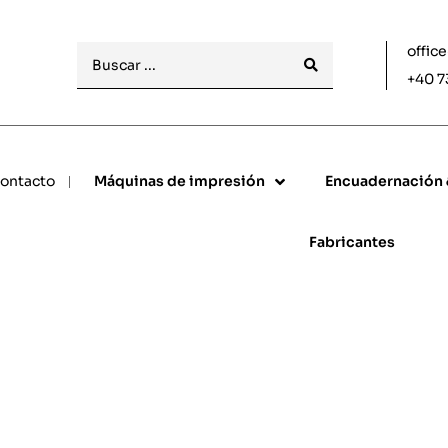
offic
+40 7
ontacto
Máquinas de impresión
Encuadernación
Fabricantes