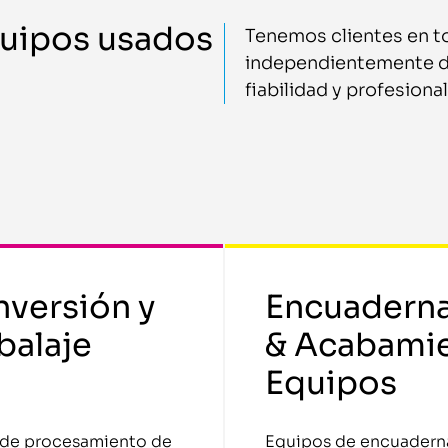
quipos usados
Tenemos clientes en t
independientemente de
fiabilidad y profesiona
versión y
Encuadern
alaje
& Acabami
Equipos
 de procesamiento de
Equipos de encuadern