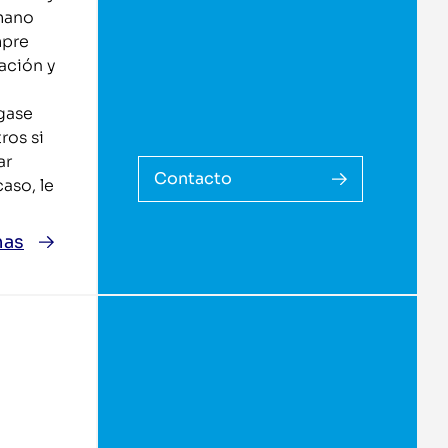
mano
mpre
ación y
gase
ros si
ar
Contacto
aso, le
nas