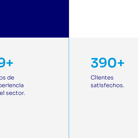
9+
390+
os de
Clientes
periencia
satisfechos.
el sector.