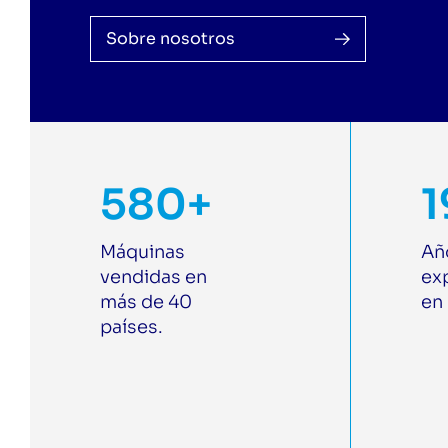
Sobre nosotros
580+
1
Máquinas
Añ
vendidas en
ex
más de 40
en 
países.