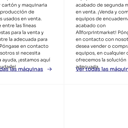
y cartón y maquinaria
acabado de segunda 
a producción de
en venta. ¡Venda y co
s usados en venta.
equipos de encuadern
entre las líneas
acabado con
stas para la venta y
Allforprintmarket! Pón
tre la adecuada para
en contacto con nosot
 Póngase en contacto
desea vender o compr
sotros si necesita
equipos, en cualquier c
a ayuda, ¡estamos aquí
ofrecemos la solución
udarle!
adecuada.
odas las máquinas
Ver todas las máqui