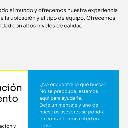
odo el mundo y ofrecemos nuestra experiencia
 la ubicación y el tipo de equipo. Ofrecemos
lidad con altos niveles de calidad.
¿No encuentra lo que busca?
ación
No se preocupe, estamos
ento
aquí para ayudarle.
Deje un mensaje y uno de
nuestros asesores se pondrá
en contacto con usted en
breve.
ación y