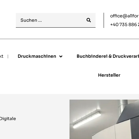
office@allfo
+40 735 886 
kt
Druckmaschinen
Buchbinderei & Druckverar
Hersteller
Digitale