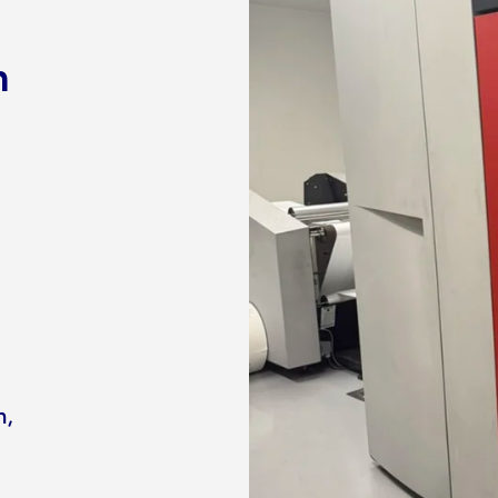
n
n
,