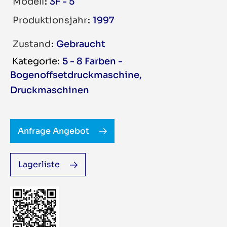
Modell
3F - 5
Produktionsjahr
1997
Zustand
Gebraucht
5 - 8 Farben -
Bogenoffsetdruckmaschine
,
Druckmaschinen
Anfrage Angebot
Lagerliste