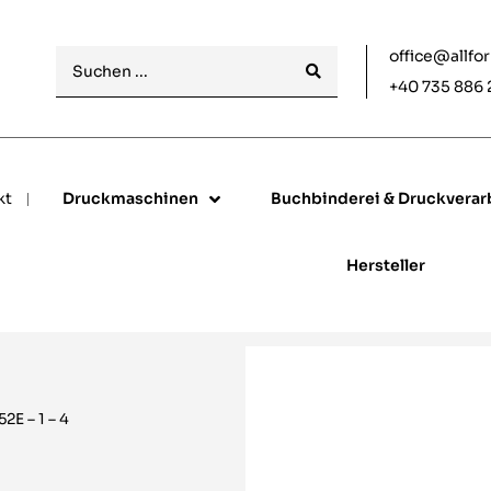
office@allfo
+40 735 886 
kt
Druckmaschinen
Buchbinderei & Druckverar
Hersteller
2E – 1 – 4