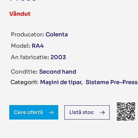
Vândut
Producator
Colenta
Model
RA4
An fabricatie
2003
Conditie
Second hand
Mașini de tipar
,
Sisteme Pre-Press
Cere ofertă
Listă stoc