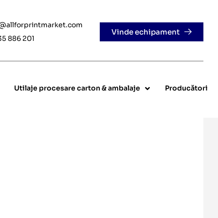
e@allforprintmarket.com
Vinde echipament
35 886 201
Utilaje procesare carton & ambalaje
Producători