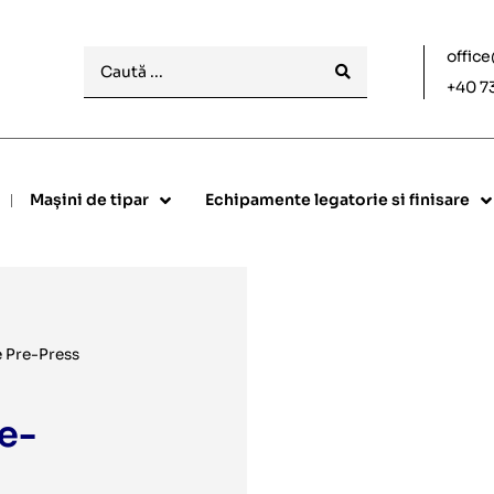
offic
+40 7
Mașini de tipar
Echipamente legatorie si finisare
 Pre-Press
e-